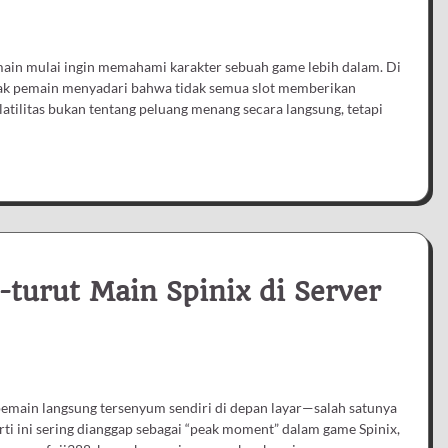
 pemain mulai ingin memahami karakter sebuah game lebih dalam. Di
yak pemain menyadari bahwa tidak semua slot memberikan
atilitas bukan tentang peluang menang secara langsung, tetapi
turut Main Spinix di Server
main langsung tersenyum sendiri di depan layar—salah satunya
rti ini sering dianggap sebagai “peak moment” dalam game Spinix,