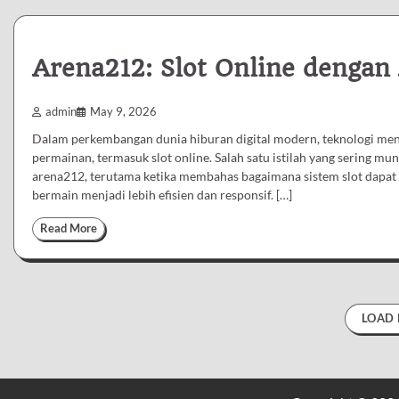
Arena212: Slot Online dengan 
admin
May 9, 2026
Dalam perkembangan dunia hiburan digital modern, teknologi menj
permainan, termasuk slot online. Salah satu istilah yang sering m
arena212, terutama ketika membahas bagaimana sistem slot dapat
bermain menjadi lebih efisien dan responsif. […]
Read More
LOAD