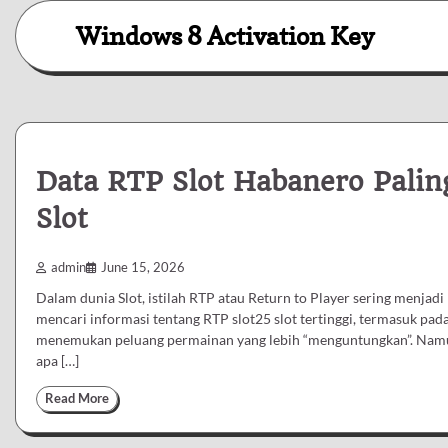
Skip
Windows 8 Activation Key
to
content
Data RTP Slot Habanero Paling
Slot
admin
June 15, 2026
Dalam dunia Slot, istilah RTP atau Return to Player sering menjad
mencari informasi tentang RTP slot25 slot tertinggi, termasuk pa
menemukan peluang permainan yang lebih “menguntungkan”. Namu
apa […]
Read More