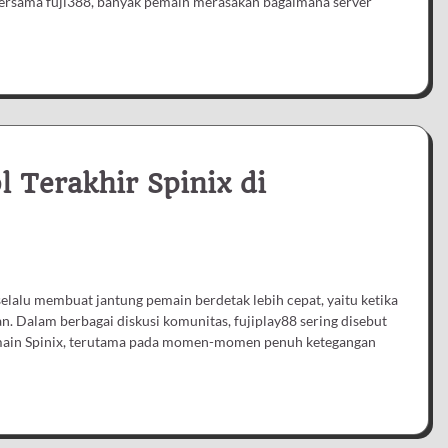
Bersama fuji388, banyak pemain merasakan bagaimana server
Terakhir Spinix di
lalu membuat jantung pemain berdetak lebih cepat, yaitu ketika
n. Dalam berbagai diskusi komunitas, fujiplay88 sering disebut
rmain Spinix, terutama pada momen-momen penuh ketegangan