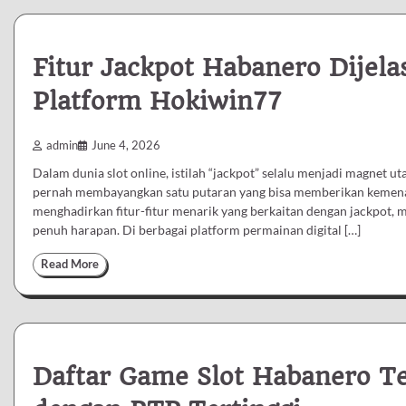
Fitur Jackpot Habanero Dijela
Platform Hokiwin77
admin
June 4, 2026
Dalam dunia slot online, istilah “jackpot” selalu menjadi magnet 
pernah membayangkan satu putaran yang bisa memberikan kemenang
menghadirkan fitur-fitur menarik yang berkaitan dengan jackpot
penuh harapan. Di berbagai platform permainan digital […]
Read More
Daftar Game Slot Habanero T