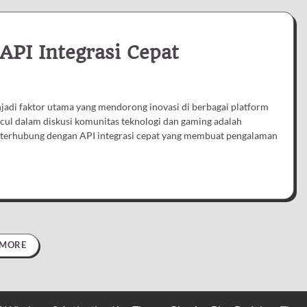
API Integrasi Cepat
adi faktor utama yang mendorong inovasi di berbagai platform
uncul dalam diskusi komunitas teknologi dan gaming adalah
 terhubung dengan API integrasi cepat yang membuat pengalaman
 MORE