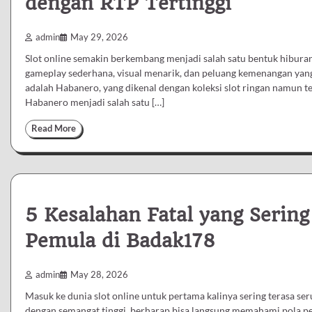
dengan RTP Tertinggi
admin
May 29, 2026
Slot online semakin berkembang menjadi salah satu bentuk hibura
gameplay sederhana, visual menarik, dan peluang kemenangan yang b
adalah Habanero, yang dikenal dengan koleksi slot ringan namun t
Habanero menjadi salah satu […]
Read More
5 Kesalahan Fatal yang Serin
Pemula di Badak178
admin
May 28, 2026
Masuk ke dunia slot online untuk pertama kalinya sering terasa 
dengan semangat tinggi, berharap bisa langsung memahami pola 