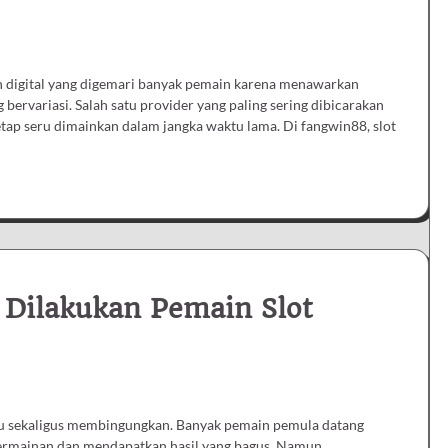
n digital yang digemari banyak pemain karena menawarkan
ervariasi. Salah satu provider yang paling sering dibicarakan
etap seru dimainkan dalam jangka waktu lama. Di fangwin88, slot
g Dilakukan Pemain Slot
seru sekaligus membingungkan. Banyak pemain pemula datang
permainan dan mendapatkan hasil yang bagus. Namun