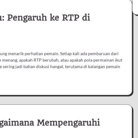
: Pengaruh ke RTP di
gsung menarik perhatian pemain. Setiap kali ada pembaruan dari
ah menang, apakah RTP berubah, atau apakah pola permainan ikut
e sering jadi bahan diskusi hangat, terutama di kalangan pemain
 Bagaimana Mempengaruhi