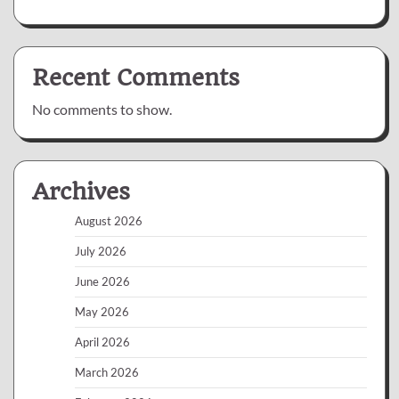
Recent Comments
No comments to show.
Archives
August 2026
July 2026
June 2026
May 2026
April 2026
March 2026