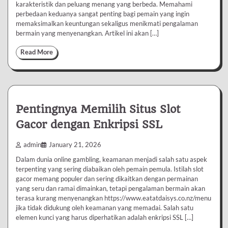
karakteristik dan peluang menang yang berbeda. Memahami
perbedaan keduanya sangat penting bagi pemain yang ingin
memaksimalkan keuntungan sekaligus menikmati pengalaman
bermain yang menyenangkan. Artikel ini akan […]
Read More
Pentingnya Memilih Situs Slot
Gacor dengan Enkripsi SSL
admin
January 21, 2026
Dalam dunia online gambling, keamanan menjadi salah satu aspek
terpenting yang sering diabaikan oleh pemain pemula. Istilah slot
gacor memang populer dan sering dikaitkan dengan permainan
yang seru dan ramai dimainkan, tetapi pengalaman bermain akan
terasa kurang menyenangkan https://www.eatatdaisys.co.nz/menu
jika tidak didukung oleh keamanan yang memadai. Salah satu
elemen kunci yang harus diperhatikan adalah enkripsi SSL […]