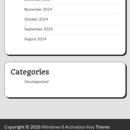
November 2024
October 2024
September 2024
August 2024
Categories
Uncategorized
Copyright © 2026
Windows 8 Activation Key
Theme: