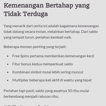
Kemenangan Bertahap yang
Tidak Terduga
Yang menarik dari cerita ini adalah bagaimana kemenangan
tidak datang secara instan, melainkan bertahap. Dari saldo
yang sempat turun, perlahan kembali naik.
Beberapa momen penting yang terjadi:
Free Spins pertama memberikan kemenangan kecil
Fitur bonus kedua memperkuat saldo
Kombinasi simbol mulai lebih sering muncul
Multiplier beberapa kali aktif di waktu yang tepat
Perlahan tapi pasti, saldo yang awalnya 50 ribu mulai
berkembang menjadi ratusan ribu.