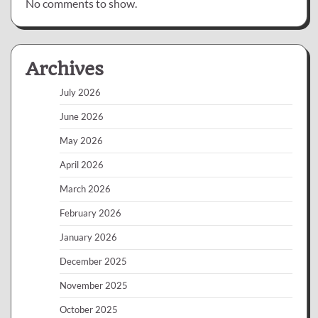
No comments to show.
Archives
July 2026
June 2026
May 2026
April 2026
March 2026
February 2026
January 2026
December 2025
November 2025
October 2025