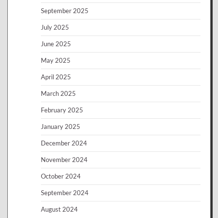
September 2025
July 2025
June 2025
May 2025
April 2025
March 2025
February 2025
January 2025
December 2024
November 2024
October 2024
September 2024
August 2024