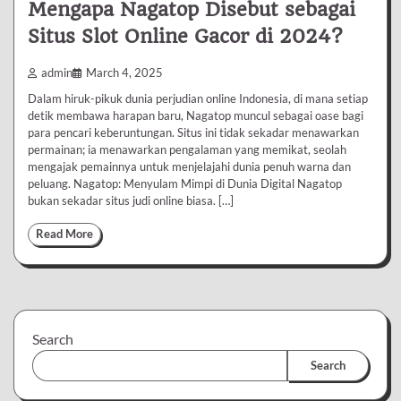
Mengapa Nagatop Disebut sebagai
Situs Slot Online Gacor di 2024?
admin
March 4, 2025
Dalam hiruk-pikuk dunia perjudian online Indonesia, di mana setiap
detik membawa harapan baru, Nagatop muncul sebagai oase bagi
para pencari keberuntungan. Situs ini tidak sekadar menawarkan
permainan; ia menawarkan pengalaman yang memikat, seolah
mengajak pemainnya untuk menjelajahi dunia penuh warna dan
peluang. Nagatop: Menyulam Mimpi di Dunia Digital Nagatop
bukan sekadar situs judi online biasa. […]
Read More
Search
Search