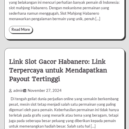
yang belakangan ini mencuri perhatian banyak pemain di Indonesia:
slot mahjong Habanero. Dengan mekanisme permainan yang
sederhana namun menggugah, Slot Mahjong Habanero
menawarkan pengalaman bermain yang unik, penuh […]
Read More
Link Slot Gacor Habanero: Link
Terpercaya untuk Mendapatkan
Payout Tertinggi
admin
November 27, 2024
Di tengah geliat dunia perjudian online yang semakin berkembang
pesat, mesin slot tetap menjadi salah satu permainan yang paling
digemari oleh para pemain. Keberhasilan permainan ini tidak hanya
terletak pada grafis yang menarik atau tema yang beragam, tetapi
juga pada seberapa besar peluang yang diberikan kepada pemain
untuk memenangkan hadiah besar. Salah satu hal […]