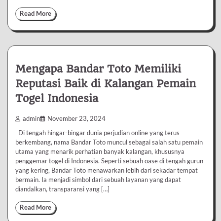
Read More
Mengapa Bandar Toto Memiliki
Reputasi Baik di Kalangan Pemain
Togel Indonesia
admin
November 23, 2024
Di tengah hingar-bingar dunia perjudian online yang terus
berkembang, nama Bandar Toto muncul sebagai salah satu pemain
utama yang menarik perhatian banyak kalangan, khususnya
penggemar togel di Indonesia. Seperti sebuah oase di tengah gurun
yang kering, Bandar Toto menawarkan lebih dari sekadar tempat
bermain. Ia menjadi simbol dari sebuah layanan yang dapat
diandalkan, transparansi yang […]
Read More