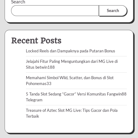
Search
Search
Recent Posts
Locked Reels dan Dampaknya pada Putaran Bonus
Jelajahi Fitur Paling Menguntungkan dari MG Live di
Situs betwin188
Memahami Simbol Wild, Scatter, dan Bonus di Slot
Pohonemas33
5 Tanda Slot Sedang “Gacor” Versi Komunitas Fangwin88
Telegram
Treasure of Aztec Slot MG Live: Tips Gacor dan Pola
Terbaik