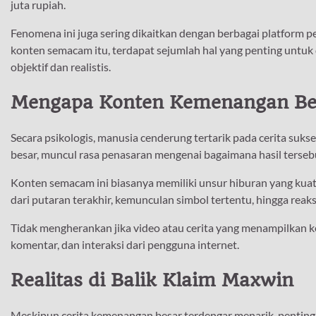
juta rupiah.
Fenomena ini juga sering dikaitkan dengan berbagai platform 
konten semacam itu, terdapat sejumlah hal yang penting untuk
objektif dan realistis.
Mengapa Konten Kemenangan Bes
Secara psikologis, manusia cenderung tertarik pada cerita su
besar, muncul rasa penasaran mengenai bagaimana hasil tersebut
Konten semacam ini biasanya memiliki unsur hiburan yang k
dari putaran terakhir, kemunculan simbol tertentu, hingga reaks
Tidak mengherankan jika video atau cerita yang menampilkan 
komentar, dan interaksi dari pengguna internet.
Realitas di Balik Klaim Maxwin
Meskipun cerita kemenangan besar terdengar menarik, penti