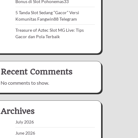
Bonus di Slot Pohonemas33
5 Tanda Slot Sedang “Gacor” Versi
Komunitas Fangwin88 Telegram
Treasure of Aztec Slot MG Live: Tips
Gacor dan Pola Terbaik
Recent Comments
No comments to show.
Archives
July 2026
June 2026