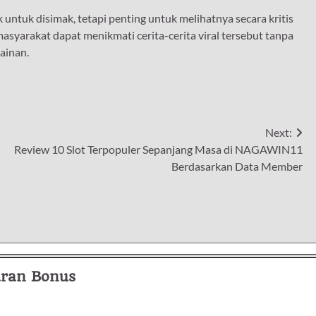
ntuk disimak, tetapi penting untuk melihatnya secara kritis
syarakat dapat menikmati cerita-cerita viral tersebut tanpa
ainan.
Next:
Review 10 Slot Terpopuler Sepanjang Masa di NAGAWIN11
Berdasarkan Data Member
aran Bonus