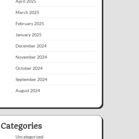
April 2025
March 2025
February 2025
January 2025
December 2024
November 2024
October 2024
September 2024
August 2024
Categories
Uncategorized