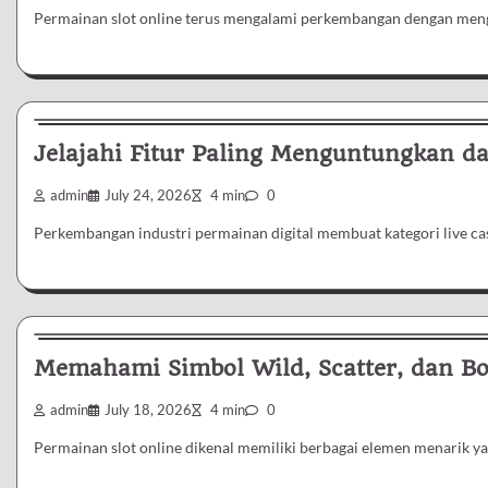
Permainan slot online terus mengalami perkembangan dengan men
Uncategorized
Jelajahi Fitur Paling Menguntungkan da
admin
July 24, 2026
4 min
0
Perkembangan industri permainan digital membuat kategori live ca
Uncategorized
Memahami Simbol Wild, Scatter, dan B
admin
July 18, 2026
4 min
0
Permainan slot online dikenal memiliki berbagai elemen menarik 