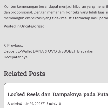
Konten kemenangan besar dapat menjadi hiburan yang menarik u
dan proporsional. Dengan memahami konteks yang lebih luas, ma
membangun ekspektasi yang tidak realistis terhadap hasil perm
Posted in
Uncategorized
Post
Previous:
Deposit E-Wallet DANA & OVO di SBOBET: Biaya dan
navigation
Kecepatannya
Related Posts
Uncategorized
Locked Reels dan Dampaknya pada Put
admin
July 29, 2026
5 min
0