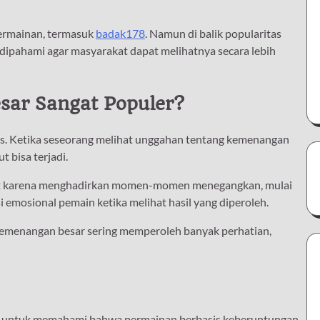
permainan, termasuk
badak178
. Namun di balik popularitas
 dipahami agar masyarakat dapat melihatnya secara lebih
ar Sangat Populer?
kses. Ketika seseorang melihat unggahan tentang kemenangan
 bisa terjadi.
uat karena menghadirkan momen-momen menegangkan, mulai
i emosional pemain ketika melihat hasil yang diperoleh.
kemenangan besar sering memperoleh banyak perhatian,
ng untuk memahami bahwa permainan berbasis keberuntungan