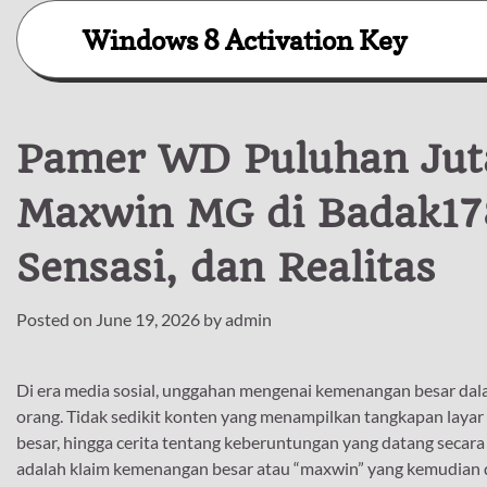
Skip
Windows 8 Activation Key
to
content
Pamer WD Puluhan Jut
Maxwin MG di Badak178
Sensasi, dan Realitas
Posted on
June 19, 2026
by
admin
Di era media sosial, unggahan mengenai kemenangan besar dala
orang. Tidak sedikit konten yang menampilkan tangkapan layar
besar, hingga cerita tentang keberuntungan yang datang secara
adalah klaim kemenangan besar atau “maxwin” yang kemudian d