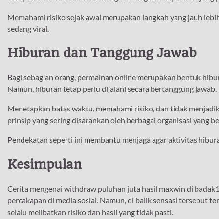
Memahami risiko sejak awal merupakan langkah yang jauh lebih
sedang viral.
Hiburan dan Tanggung Jawab
Bagi sebagian orang, permainan online merupakan bentuk hibu
Namun, hiburan tetap perlu dijalani secara bertanggung jawab.
Menetapkan batas waktu, memahami risiko, dan tidak menjadi
prinsip yang sering disarankan oleh berbagai organisasi yang b
Pendekatan seperti ini membantu menjaga agar aktivitas hibura
Kesimpulan
Cerita mengenai withdraw puluhan juta hasil maxwin di bada
percakapan di media sosial. Namun, di balik sensasi tersebut 
selalu melibatkan risiko dan hasil yang tidak pasti.