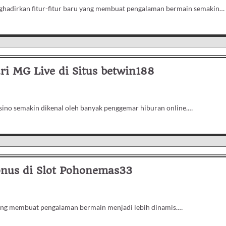
ghadirkan fitur-fitur baru yang membuat pengalaman bermain semakin…
ri MG Live di Situs betwin188
sino semakin dikenal oleh banyak penggemar hiburan online.…
onus di Slot Pohonemas33
yang membuat pengalaman bermain menjadi lebih dinamis.…