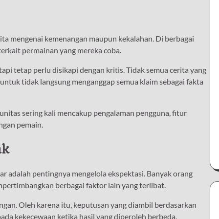
rita mengenai kemenangan maupun kekalahan. Di berbagai
terkait permainan yang mereka coba.
api tetap perlu disikapi dengan kritis. Tidak semua cerita yang
g untuk tidak langsung menganggap semua klaim sebagai fakta
nitas sering kali mencakup pengalaman pengguna, fitur
angan pemain.
ak
ar adalah pentingnya mengelola ekspektasi. Banyak orang
pertimbangkan berbagai faktor lain yang terlibat.
gan. Oleh karena itu, keputusan yang diambil berdasarkan
ada kekecewaan ketika hasil yang diperoleh berbeda.