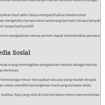
mpilkan hasil akhir tanpa memperlihatkan keseluruhan
idak mengetahui berapa lama seseorang bermain, berapa banyak
r tanpa hasil positif.
an umum pengalaman semua pemain dapat menimbulkan persepsi
ia Sosial
 Banyak orang membagikan pengalaman mereka sebagai bentuk
ap berkesan.
wa kemenangan besar merupakan sesuatu yang mudah dicapai.
an selalu memiliki kemungkinan hasil yang berbeda-beda.
ealitas. Apa yang viral di internet belum tentu mencerminkan