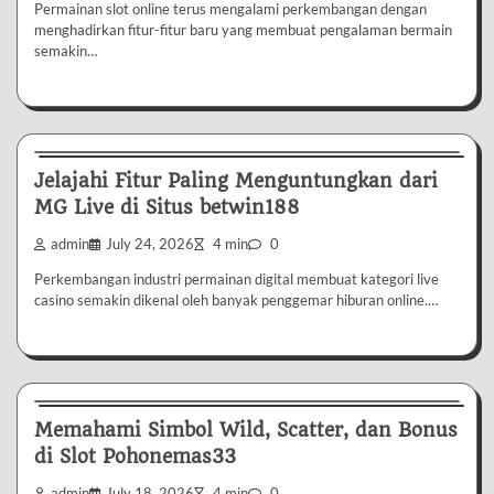
Permainan slot online terus mengalami perkembangan dengan
menghadirkan fitur-fitur baru yang membuat pengalaman bermain
semakin…
Uncategorized
Jelajahi Fitur Paling Menguntungkan dari
MG Live di Situs betwin188
admin
July 24, 2026
4 min
0
Perkembangan industri permainan digital membuat kategori live
casino semakin dikenal oleh banyak penggemar hiburan online.…
Uncategorized
Memahami Simbol Wild, Scatter, dan Bonus
di Slot Pohonemas33
admin
July 18, 2026
4 min
0