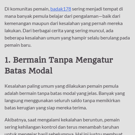
Di komunitas pemain,
badak178
sering menjadi tempat di
mana banyak pemula belajar dari pengalaman—baik dari
kemenangan maupun dari kesalahan yang pernah mereka
lakukan. Dari berbagai cerita yang sering muncul, ada
beberapa kesalahan umum yang hampir selalu berulang pada
pemain baru.
1. Bermain Tanpa Mengatur
Batas Modal
Kesalahan paling umum yang dilakukan pemain pemula
adalah bermain tanpa batas modal yang jelas. Banyak yang
langsung menggunakan seluruh saldo tanpa memikirkan
batas kerugian yang siap mereka terima.
Akibatnya, saat mengalami kekalahan beruntun, pemain
sering kehilangan kontrol dan terus menambah taruhan
untuk mengejar hasil sebelumnya. Hal ini justru membuat