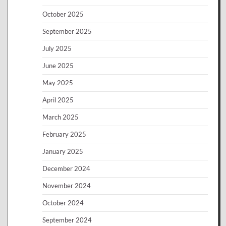
October 2025
September 2025
July 2025
June 2025
May 2025
April 2025
March 2025
February 2025
January 2025
December 2024
November 2024
October 2024
September 2024