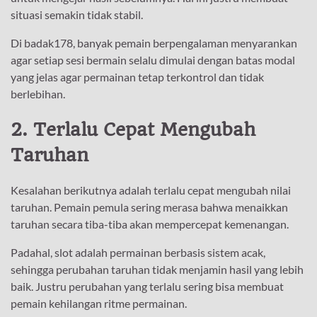
situasi semakin tidak stabil.
Di badak178, banyak pemain berpengalaman menyarankan
agar setiap sesi bermain selalu dimulai dengan batas modal
yang jelas agar permainan tetap terkontrol dan tidak
berlebihan.
2. Terlalu Cepat Mengubah
Taruhan
Kesalahan berikutnya adalah terlalu cepat mengubah nilai
taruhan. Pemain pemula sering merasa bahwa menaikkan
taruhan secara tiba-tiba akan mempercepat kemenangan.
Padahal, slot adalah permainan berbasis sistem acak,
sehingga perubahan taruhan tidak menjamin hasil yang lebih
baik. Justru perubahan yang terlalu sering bisa membuat
pemain kehilangan ritme permainan.