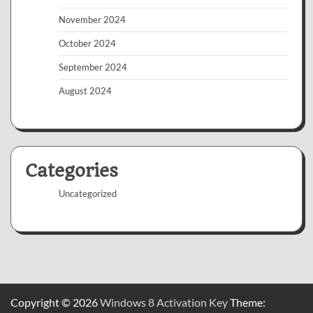
November 2024
October 2024
September 2024
August 2024
Categories
Uncategorized
Copyright © 2026
Windows 8 Activation Key
Theme: