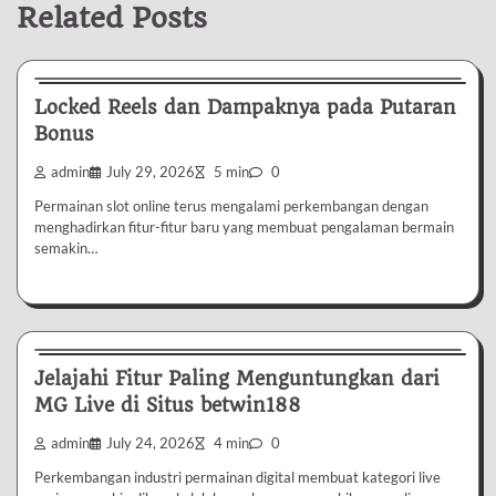
Related Posts
Uncategorized
Locked Reels dan Dampaknya pada Putaran
Bonus
admin
July 29, 2026
5 min
0
Permainan slot online terus mengalami perkembangan dengan
menghadirkan fitur-fitur baru yang membuat pengalaman bermain
semakin…
Uncategorized
Jelajahi Fitur Paling Menguntungkan dari
MG Live di Situs betwin188
admin
July 24, 2026
4 min
0
Perkembangan industri permainan digital membuat kategori live