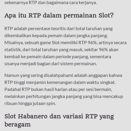
sebenarnya RTP dan bagaimana cara kerjanya.
Apa itu RTP dalam permainan Slot?
RTP adalah persentase teoritis dari total taruhan yang
dikembalikan kepada pemain dalam jangka panjang.
Misalnya, sebuah game Slot memiliki RTP 96%, artinya secara
statistik, dari total taruhan yang masuk, sekitar 96% akan
kembali ke pemain dalam periode panjang, sementara
sisanya menjadi bagian dari sistem permainan.
Namun yang sering disalahpahami adalah anggapan bahwa
RTP tinggi menjamin kemenangan dalam waktu singkat.
Padahal RTP bukan hasil harian atau per sesi bermain,
melainkan perhitungan jangka panjang yang bisa mencakup
ribuan hingga jutaan spin.
Slot Habanero dan variasi RTP yang
beragam