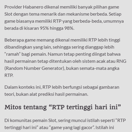
Provider Habanero dikenal memiliki banyak pilihan game
Slot dengan tema menarik dan mekanisme berbeda. Setiap
game biasanya memiliki RTP yang berbeda-beda, umumnya
berada di kisaran 95% hingga 98%.
Beberapa game memang dikenal memiliki RTP lebih tinggi
dibandingkan yang lain, sehingga sering dianggap lebih
“ramah” bagi pemain. Namun tetap penting diingat bahwa
hasil permainan tetap ditentukan oleh sistem acak atau RNG
(Random Number Generator), bukan semata-mata angka
RTP.
Dalam konteks ini, RTP lebih berfungsi sebagai gambaran
teori, bukan alat prediksi hasil permainan.
Mitos tentang “RTP tertinggi hari ini”
Di komunitas pemain Slot, sering muncul istilah seperti “RTP
tertinggi hari ini” atau “game yang lagi gacor”. Istilah ini