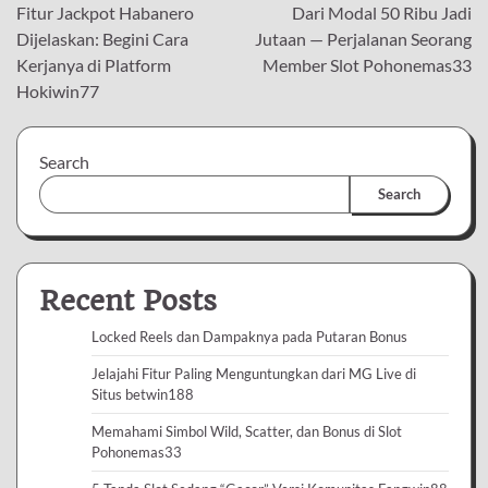
Fitur Jackpot Habanero
Dari Modal 50 Ribu Jadi
navigation
Dijelaskan: Begini Cara
Jutaan — Perjalanan Seorang
Kerjanya di Platform
Member Slot Pohonemas33
Hokiwin77
Search
Search
Recent Posts
Locked Reels dan Dampaknya pada Putaran Bonus
Jelajahi Fitur Paling Menguntungkan dari MG Live di
Situs betwin188
Memahami Simbol Wild, Scatter, dan Bonus di Slot
Pohonemas33