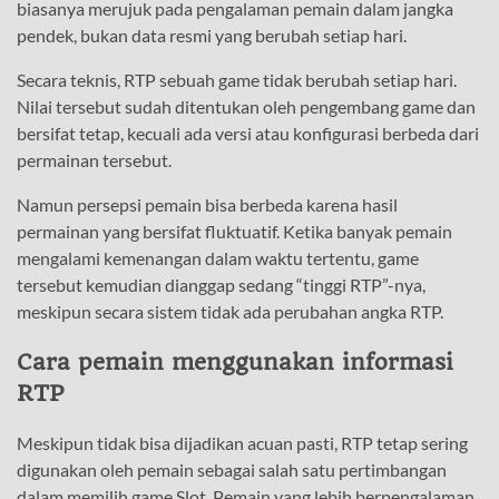
biasanya merujuk pada pengalaman pemain dalam jangka
pendek, bukan data resmi yang berubah setiap hari.
Secara teknis, RTP sebuah game tidak berubah setiap hari.
Nilai tersebut sudah ditentukan oleh pengembang game dan
bersifat tetap, kecuali ada versi atau konfigurasi berbeda dari
permainan tersebut.
Namun persepsi pemain bisa berbeda karena hasil
permainan yang bersifat fluktuatif. Ketika banyak pemain
mengalami kemenangan dalam waktu tertentu, game
tersebut kemudian dianggap sedang “tinggi RTP”-nya,
meskipun secara sistem tidak ada perubahan angka RTP.
Cara pemain menggunakan informasi
RTP
Meskipun tidak bisa dijadikan acuan pasti, RTP tetap sering
digunakan oleh pemain sebagai salah satu pertimbangan
dalam memilih game Slot. Pemain yang lebih berpengalaman