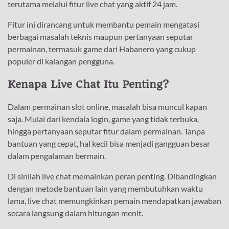
terutama melalui fitur live chat yang aktif 24 jam.
Fitur ini dirancang untuk membantu pemain mengatasi
berbagai masalah teknis maupun pertanyaan seputar
permainan, termasuk game dari
Habanero
yang cukup
populer di kalangan pengguna.
Kenapa Live Chat Itu Penting?
Dalam permainan slot online, masalah bisa muncul kapan
saja. Mulai dari kendala login, game yang tidak terbuka,
hingga pertanyaan seputar fitur dalam permainan. Tanpa
bantuan yang cepat, hal kecil bisa menjadi gangguan besar
dalam pengalaman bermain.
Di sinilah live chat memainkan peran penting. Dibandingkan
dengan metode bantuan lain yang membutuhkan waktu
lama, live chat memungkinkan pemain mendapatkan jawaban
secara langsung dalam hitungan menit.