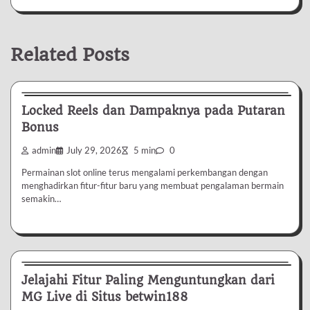
Related Posts
Uncategorized
Locked Reels dan Dampaknya pada Putaran
Bonus
admin
July 29, 2026
5 min
0
Permainan slot online terus mengalami perkembangan dengan
menghadirkan fitur-fitur baru yang membuat pengalaman bermain
semakin…
Uncategorized
Jelajahi Fitur Paling Menguntungkan dari
MG Live di Situs betwin188