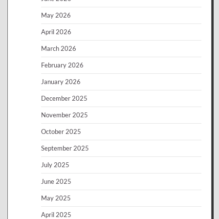
May 2026
April 2026
March 2026
February 2026
January 2026
December 2025
November 2025
October 2025
September 2025
July 2025
June 2025
May 2025
April 2025