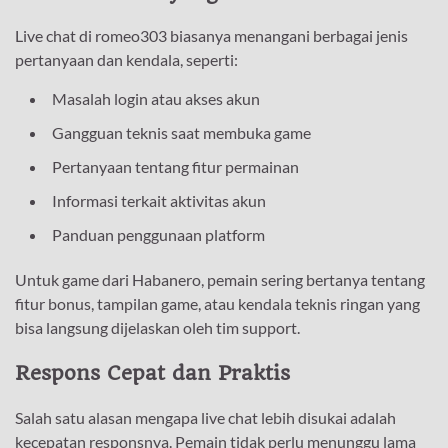
Live chat di romeo303 biasanya menangani berbagai jenis
pertanyaan dan kendala, seperti:
Masalah login atau akses akun
Gangguan teknis saat membuka game
Pertanyaan tentang fitur permainan
Informasi terkait aktivitas akun
Panduan penggunaan platform
Untuk game dari
Habanero
, pemain sering bertanya tentang
fitur bonus, tampilan game, atau kendala teknis ringan yang
bisa langsung dijelaskan oleh tim support.
Respons Cepat dan Praktis
Salah satu alasan mengapa live chat lebih disukai adalah
kecepatan responsnya. Pemain tidak perlu menunggu lama