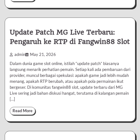
Update Patch MG Live Terbaru:
Pengaruh ke RTP di Fangwin88 Slot
admin
May 21, 2026
Dalam dunia game slot online, istilah “update patch” biasanya
langsung menarik perhatian pemain. Setiap kali ada pembaruan dari
provider, muncul berbagai spekulasi: apakah game jadi lebih mudah
menang, apakah RTP berubah, atau apakah pola permainan ikut
bergeser. Di komunitas fangwin88 slot, update terbaru dari MG
Live sering jadi bahan diskusi hangat, terutama di kalangan pemain
[…]
Read More