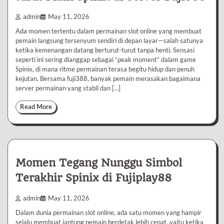
admin
May 11, 2026
Ada momen tertentu dalam permainan slot online yang membuat
pemain langsung tersenyum sendiri di depan layar—salah satunya
ketika kemenangan datang berturut-turut tanpa henti. Sensasi
seperti ini sering dianggap sebagai “peak moment” dalam game
Spinix, di mana ritme permainan terasa begitu hidup dan penuh
kejutan. Bersama fuji388, banyak pemain merasakan bagaimana
server permainan yang stabil dan […]
Read More
Momen Tegang Nunggu Simbol
Terakhir Spinix di Fujiplay88
admin
May 11, 2026
Dalam dunia permainan slot online, ada satu momen yang hampir
selalu membuat jantung pemain berdetak lebih cepat, yaitu ketika