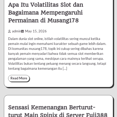
Apa Itu Volatilitas Slot dan
Bagaimana Mempengaruhi
Permainan di Musang178
admin
May 15, 2026
Dalam dunia slot online, istilah volatilitas sering muncul ketika
pemain mulai ingin memahami karakter sebuah game lebih dalam.
Di komunitas musang178, topik ini cukup sering dibahas karena
banyak pemain menyadari bahwa tidak semua slot memberikan
pengalaman yang sama, meskipun cara mainnya terlihat serupa.
Volatilitas bukan tentang peluang menang secara langsung, tetapi
tentang bagaimana kemenangan itu […]
Read More
Sensasi Kemenangan Berturut-
turut Main Spinix di Server Fuji388