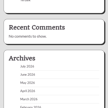
Recent Comments
No comments to show.
Archives
July 2026
June 2026
May 2026
April 2026
March 2026
February 2026