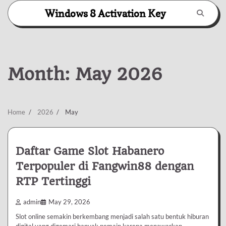
Skip
Windows 8 Activation Key
to
content
Month:
May 2026
Home
2026
May
Daftar Game Slot Habanero
Terpopuler di Fangwin88 dengan
RTP Tertinggi
admin
May 29, 2026
Slot online semakin berkembang menjadi salah satu bentuk hiburan
digital yang digemari banyak pemain karena menawarkan