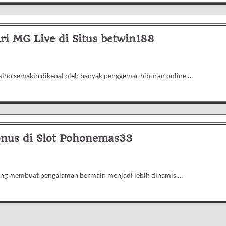
ri MG Live di Situs betwin188
sino semakin dikenal oleh banyak penggemar hiburan online.…
onus di Slot Pohonemas33
yang membuat pengalaman bermain menjadi lebih dinamis.…