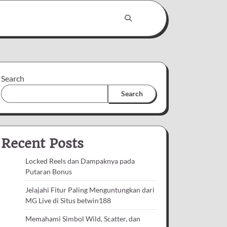
Search
Search
Recent Posts
Locked Reels dan Dampaknya pada
Putaran Bonus
Jelajahi Fitur Paling Menguntungkan dari
MG Live di Situs betwin188
Memahami Simbol Wild, Scatter, dan