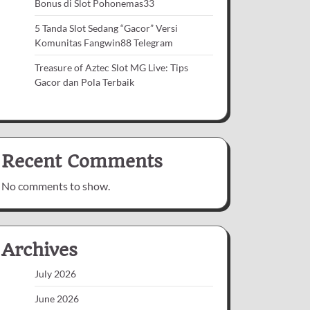
Bonus di Slot Pohonemas33
5 Tanda Slot Sedang “Gacor” Versi
Komunitas Fangwin88 Telegram
Treasure of Aztec Slot MG Live: Tips
Gacor dan Pola Terbaik
Recent Comments
No comments to show.
Archives
July 2026
June 2026