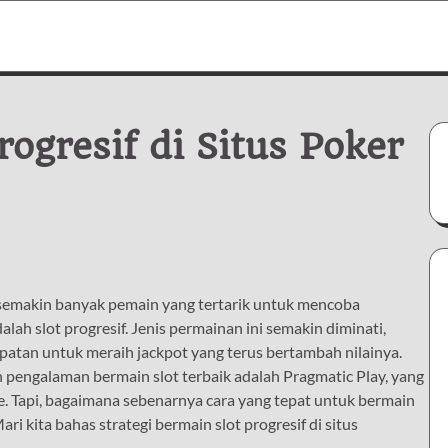
rogresif di Situs Poker
 semakin banyak pemain yang tertarik untuk mencoba
ah slot progresif. Jenis permainan ini semakin diminati,
atan untuk meraih jackpot yang terus bertambah nilainya.
pengalaman bermain slot terbaik adalah Pragmatic Play, yang
e. Tapi, bagaimana sebenarnya cara yang tepat untuk bermain
i kita bahas strategi bermain slot progresif di situs