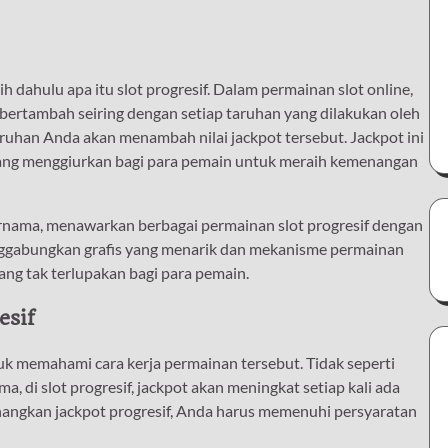
dahulu apa itu slot progresif. Dalam permainan slot online,
s bertambah seiring dengan setiap taruhan yang dilakukan oleh
taruhan Anda akan menambah nilai jackpot tersebut. Jackpot ini
yang menggiurkan bagi para pemain untuk meraih kemenangan
ternama, menawarkan berbagai permainan slot progresif dengan
nggabungkan grafis yang menarik dan mekanisme permainan
ng tak terlupakan bagi para pemain.
esif
uk memahami cara kerja permainan tersebut. Tidak seperti
a, di slot progresif, jackpot akan meningkat setiap kali ada
angkan jackpot progresif, Anda harus memenuhi persyaratan