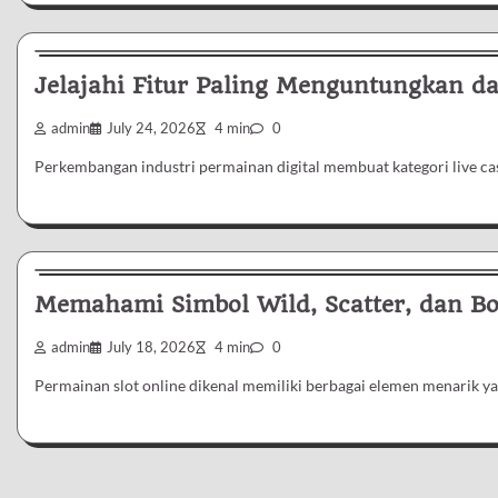
Uncategorized
Jelajahi Fitur Paling Menguntungkan da
admin
July 24, 2026
4 min
0
Perkembangan industri permainan digital membuat kategori live ca
Uncategorized
Memahami Simbol Wild, Scatter, dan B
admin
July 18, 2026
4 min
0
Permainan slot online dikenal memiliki berbagai elemen menarik 