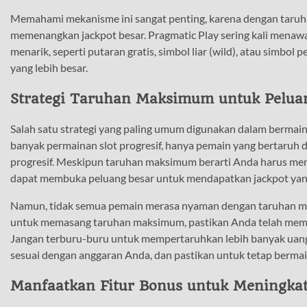
Memahami mekanisme ini sangat penting, karena dengan taruh
memenangkan jackpot besar. Pragmatic Play sering kali menawar
menarik, seperti putaran gratis, simbol liar (wild), atau simbo
yang lebih besar.
Strategi Taruhan Maksimum untuk Pelua
Salah satu strategi yang paling umum digunakan dalam bermai
banyak permainan slot progresif, hanya pemain yang bertaru
progresif. Meskipun taruhan maksimum berarti Anda harus meng
dapat membuka peluang besar untuk mendapatkan jackpot yan
Namun, tidak semua pemain merasa nyaman dengan taruhan ma
untuk memasang taruhan maksimum, pastikan Anda telah mem
Jangan terburu-buru untuk mempertaruhkan lebih banyak uan
sesuai dengan anggaran Anda, dan pastikan untuk tetap bermai
Manfaatkan Fitur Bonus untuk Meningka