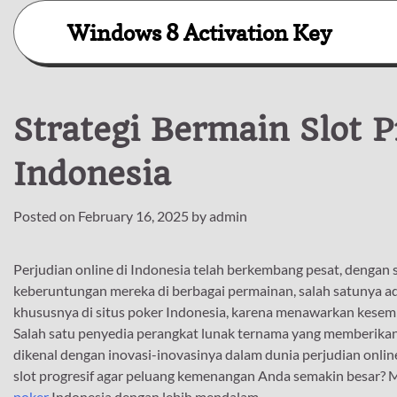
Skip
Windows 8 Activation Key
to
content
Strategi Bermain Slot P
Indonesia
Posted on
February 16, 2025
by
admin
Perjudian online di Indonesia telah berkembang pesat, dengan
keberuntungan mereka di berbagai permainan, salah satunya adal
khususnya di situs poker Indonesia, karena menawarkan kesemp
Salah satu penyedia perangkat lunak ternama yang memberikan 
dikenal dengan inovasi-inovasinya dalam dunia perjudian onlin
slot progresif agar peluang kemenangan Anda semakin besar? Mar
poker
Indonesia dengan lebih mendalam.