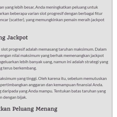
an yang lebih besar, Anda meningkatkan peluang untuk
kan beberapa varian slot progresif dengan berbagai fitur
l pencar (scatter), yang memungkinkan pemain meraih jackpot
ng Jackpot
n slot progresif adalah memasang taruhan maksimum. Dalam
h dengan nilai maksimum yang berhak memenangkan jackpot
eluarkan lebih banyak uang, namun ini adalah strategi yang
g terus berkembang.
ksimum yang tinggi. Oleh karena itu, sebelum memutuskan
pertimbangkan anggaran dan kemampuan finansial Anda.
g daripada yang Anda mampu. Tentukan batas taruhan yang
n dengan bijak.
tkan Peluang Menang