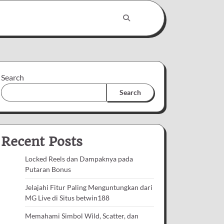
Search
Search
Recent Posts
Locked Reels dan Dampaknya pada
Putaran Bonus
Jelajahi Fitur Paling Menguntungkan dari
MG Live di Situs betwin188
Memahami Simbol Wild, Scatter, dan