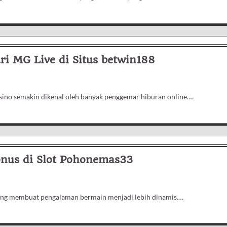
ri MG Live di Situs betwin188
sino semakin dikenal oleh banyak penggemar hiburan online.…
onus di Slot Pohonemas33
yang membuat pengalaman bermain menjadi lebih dinamis.…