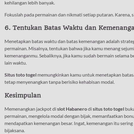
kehilangan lebih banyak.
Fokuslah pada permainan dan nikmati setiap putaran. Karena, si
6. Tentukan Batas Waktu dan Kemenang
Menetapkan batas waktu dan batas kemenangan adalah strategi
permainan. Misalnya, tentukan bahwa jika kamu menang sejuml
kemenanganmu. Sebaliknya, jika kamu sudah bermain selama bebe
lain waktu.
Situs toto togel
memungkinkan kamu untuk menetapkan batasan
tetap menyenangkan tanpa berisiko kehabisan modal.
Kesimpulan
Memenangkan jackpot di
slot Habanero
di
situs toto togel
buka
permainan, mengelola modal dengan bijak, memanfaatkan bonus
mendapatkan kemenangan besar. Ingat, kemenangan itu sering
bijaksana.