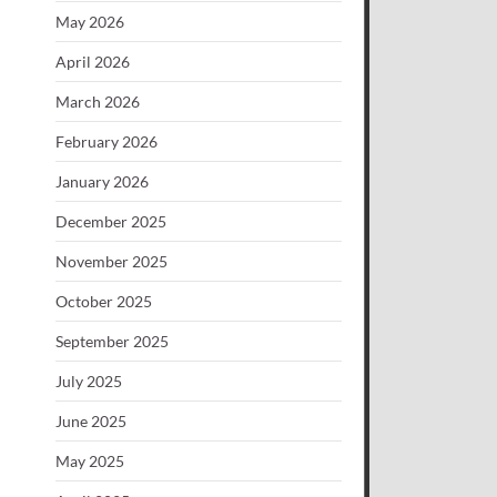
May 2026
April 2026
March 2026
February 2026
January 2026
December 2025
November 2025
October 2025
September 2025
July 2025
June 2025
May 2025