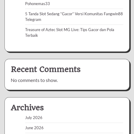
Pohonemas33
5 Tanda Slot Sedang “Gacor” Versi Komunitas Fangwin88
Telegram
Treasure of Aztec Slot MG Live: Tips Gacor dan Pola
Terbaik
Recent Comments
No comments to show.
Archives
July 2026
June 2026