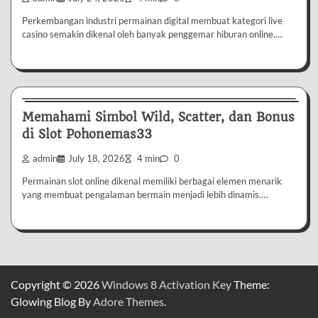
Perkembangan industri permainan digital membuat kategori live
casino semakin dikenal oleh banyak penggemar hiburan online.…
Uncategorized
Memahami Simbol Wild, Scatter, dan Bonus
di Slot Pohonemas33
admin
July 18, 2026
4 min
0
Permainan slot online dikenal memiliki berbagai elemen menarik
yang membuat pengalaman bermain menjadi lebih dinamis.…
Copyright © 2026
Windows 8 Activation Key
Theme:
Glowing Blog By
Adore Themes
.