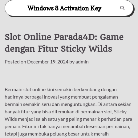
Skip
Windows 8 Activation Key
to
content
Slot Online Parada4D: Game
dengan Fitur Sticky Wilds
Posted on
December 19, 2024
by
admin
Bermain slot online kini semakin berkembang dengan
hadirnya berbagai inovasi yang membuat pengalaman
bermain semakin seru dan menguntungkan. Di antara sekian
banyak fitur yang bisa ditemukan di permainan slot, Sticky
Wilds menjadi salah satu yang paling menarik perhatian para
pemain. Fitur ini tak hanya menambah keseruan permainan,
tetapi juga membuka peluang besar untuk meraih