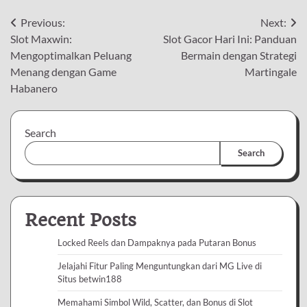
Post
Previous:
Next:
Slot Maxwin:
Slot Gacor Hari Ini: Panduan
navigation
Mengoptimalkan Peluang
Bermain dengan Strategi
Menang dengan Game
Martingale
Habanero
Search
Search
Recent Posts
Locked Reels dan Dampaknya pada Putaran Bonus
Jelajahi Fitur Paling Menguntungkan dari MG Live di
Situs betwin188
Memahami Simbol Wild, Scatter, dan Bonus di Slot