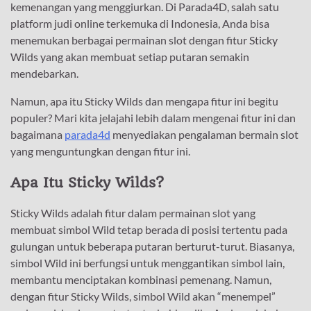
kemenangan yang menggiurkan. Di Parada4D, salah satu
platform judi online terkemuka di Indonesia, Anda bisa
menemukan berbagai permainan slot dengan fitur Sticky
Wilds yang akan membuat setiap putaran semakin
mendebarkan.
Namun, apa itu Sticky Wilds dan mengapa fitur ini begitu
populer? Mari kita jelajahi lebih dalam mengenai fitur ini dan
bagaimana
parada4d
menyediakan pengalaman bermain slot
yang menguntungkan dengan fitur ini.
Apa Itu Sticky Wilds?
Sticky Wilds adalah fitur dalam permainan slot yang
membuat simbol Wild tetap berada di posisi tertentu pada
gulungan untuk beberapa putaran berturut-turut. Biasanya,
simbol Wild ini berfungsi untuk menggantikan simbol lain,
membantu menciptakan kombinasi pemenang. Namun,
dengan fitur Sticky Wilds, simbol Wild akan “menempel”