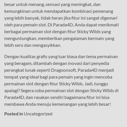
besar untuk menang, sensasi yang meningkat, dan
kemungkinan untuk mendapatkan kombinasi pemenang
yang lebih banyak, tidak heran jika fitur ini sangat digemari
oleh para pemain slot. Di Parada4D, Anda dapat menikmati
berbagai permainan slot dengan fitur Sticky Wilds yang
menguntungkan, memberikan pengalaman bermain yang
lebih seru dan mengasyikkan.
Dengan kualitas grafis yang luar biasa dan tema permainan
yang beragam, ditambah dengan inovasi dari penyedia
perangkat lunak seperti Dragoonsoft, Parada4D menjadi
tempat yang ideal bagi para pemain yang ingin mencoba
permainan slot dengan fitur Sticky Wilds. Jadi, tunggu
apalagi? Segera coba permainan slot dengan Sticky Wilds di
Parada4D, dan rasakan sendiri bagaimana fitur ini bisa
membawa Anda menuju kemenangan yang lebih besar!
Posted in
Uncategorized