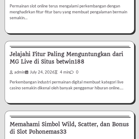
Permainan slot online terus mengalami perkembangan dengan
menghadirkan fitur-fitur baru yang membuat pengalaman bermain
semakin…
Uncategorized
Jelajahi Fitur Paling Menguntungkan dari
MG Live di Situs betwin188
admin
July 24, 2026
4 min
0
Perkembangan industri permainan digital membuat kategori live
casino semakin dikenal oleh banyak penggemar hiburan online.…
Uncategorized
Memahami Simbol Wild, Scatter, dan Bonus
di Slot Pohonemas33