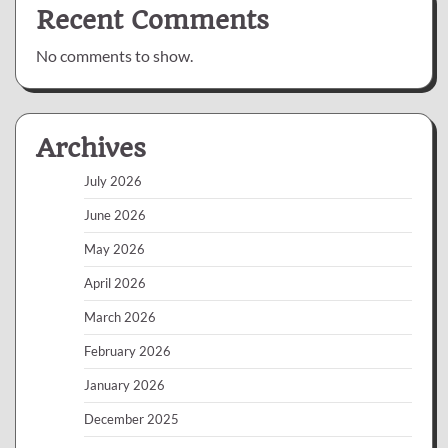
Recent Comments
No comments to show.
Archives
July 2026
June 2026
May 2026
April 2026
March 2026
February 2026
January 2026
December 2025