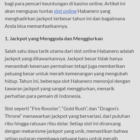
bagi para pencari keuntungan di kasino online. Artikel ini
akan mengupas tuntas
slot online
Habanero yang
menghadirkan jackpot terbesar tahun ini dan bagaimana
Anda bisa memanfaatkannya.
1. Jackpot yang Menggoda dan Menggiurkan
Salah satu daya tarik utama dari slot online Habanero adalah
jackpot yang ditawarkannya. Jackpot besar tidak hanya
menambah keseruan permainan tetapi juga memberikan
peluang besar untuk meraih kemenangan yang mengubah
hidup. Tahun ini, beberapa slot Habanero menonjol dengan
tawaran jackpot yang sangat menggiurkan, menarik
perhatian para pemain di Indonesia.
Slot seperti “Fire Rooster”, “Gold Rush”, dan “Dragon’s
Throne” menawarkan jackpot yang bervariasi, dari puluhan
ribu hingga ratusan ribu dolar. Setiap slot ini dirancang
dengan mekanisme jackpot yang unik, memastikan bahwa
setiap putaran membawa peluang baru untuk meraih