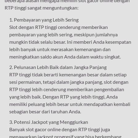
beberapa alasan mengapa memilih slot gacor online dengan
RTP tinggi sangat menguntungkan:
Pembayaran yang Lebih Sering
Slot dengan RTP tinggi cenderung memberikan
pembayaran yang lebih sering, meskipun jumlahnya
mungkin tidak selalu besar. Ini memberi Anda kesempatan
lebih banyak untuk merasakan kemenangan dan
meningkatkan saldo akun Anda dalam waktu singkat.
Pelunasan Lebih Baik dalam Jangka Panjang
RTP tinggi tidak berarti kemenangan besar dalam setiap
sesi permainan, tetapi dalam jangka panjang, slot dengan
RTP tinggi lebih cenderung memberikan pengembalian
yang lebih baik. Dengan RTP yang lebih tinggi, Anda
memiliki peluang lebih besar untuk mendapatkan kembali
sebagian besar dari taruhan Anda.
Potensi Jackpot yang Menggiurkan
Banyak slot gacor online dengan RTP tinggi juga
menawarkan jackpot progresif yang bisa berkembang