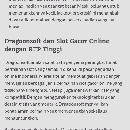
menjadi hadiah yang sangat besar. Meski peluang untuk
memenangkannya kecil, jackpot progresif ini menambah
daya tarik permainan dengan potensi hadiah yang luar
biasa.
Dragoonsoft dan Slot Gacor Online
dengan RTP Tinggi
Dragoonsoft adalah salah satu penyedia perangkat lunak
permainan slot yang semakin dikenal di pasar perjudian
online Indonesia. Mereka telah membuat gebrakan dengan
menyajikan berbagai jenis permainan slot gacor online yang
tidak hanya menghibur, tetapi juga menawarkan RTP yang
kompetitif. Dengan menggunakan teknologi terbaru dan
desain grafis yang menarik, Dragoonsoft menyajikan
pengalaman bermain yang menyenangkan sekaligus
menguntungkan.
Bagi para pemain Indonesia, Dragoonsoft memberikan