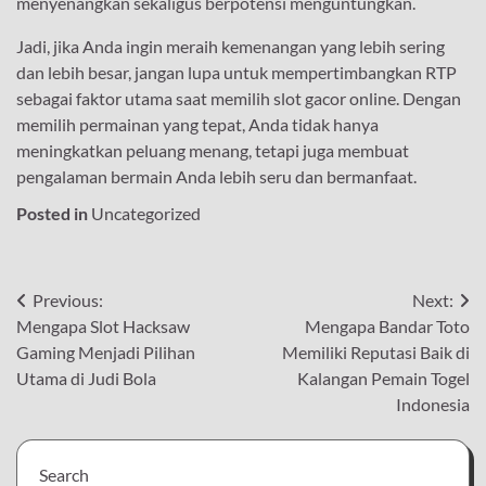
menyenangkan sekaligus berpotensi menguntungkan.
Jadi, jika Anda ingin meraih kemenangan yang lebih sering
dan lebih besar, jangan lupa untuk mempertimbangkan RTP
sebagai faktor utama saat memilih slot gacor online. Dengan
memilih permainan yang tepat, Anda tidak hanya
meningkatkan peluang menang, tetapi juga membuat
pengalaman bermain Anda lebih seru dan bermanfaat.
Posted in
Uncategorized
Post
Previous:
Next:
Mengapa Slot Hacksaw
Mengapa Bandar Toto
navigation
Gaming Menjadi Pilihan
Memiliki Reputasi Baik di
Utama di Judi Bola
Kalangan Pemain Togel
Indonesia
Search