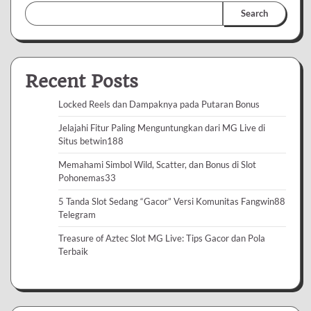
Search
Recent Posts
Locked Reels dan Dampaknya pada Putaran Bonus
Jelajahi Fitur Paling Menguntungkan dari MG Live di
Situs betwin188
Memahami Simbol Wild, Scatter, dan Bonus di Slot
Pohonemas33
5 Tanda Slot Sedang “Gacor” Versi Komunitas Fangwin88
Telegram
Treasure of Aztec Slot MG Live: Tips Gacor dan Pola
Terbaik