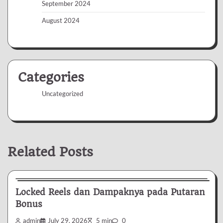
September 2024
August 2024
Categories
Uncategorized
Related Posts
Uncategorized
Locked Reels dan Dampaknya pada Putaran
Bonus
admin
July 29, 2026
5 min
0