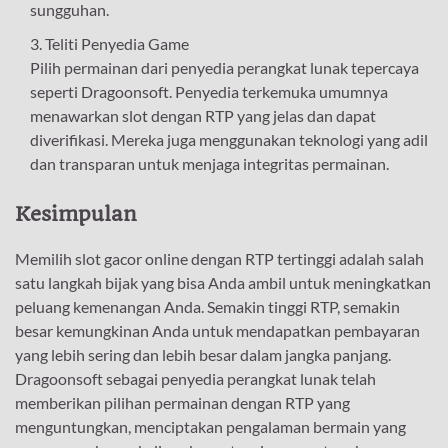
sungguhan.
Teliti Penyedia Game
Pilih permainan dari penyedia perangkat lunak tepercaya
seperti Dragoonsoft. Penyedia terkemuka umumnya
menawarkan slot dengan RTP yang jelas dan dapat
diverifikasi. Mereka juga menggunakan teknologi yang adil
dan transparan untuk menjaga integritas permainan.
Kesimpulan
Memilih slot gacor online dengan RTP tertinggi adalah salah
satu langkah bijak yang bisa Anda ambil untuk meningkatkan
peluang kemenangan Anda. Semakin tinggi RTP, semakin
besar kemungkinan Anda untuk mendapatkan pembayaran
yang lebih sering dan lebih besar dalam jangka panjang.
Dragoonsoft sebagai penyedia perangkat lunak telah
memberikan pilihan permainan dengan RTP yang
menguntungkan, menciptakan pengalaman bermain yang