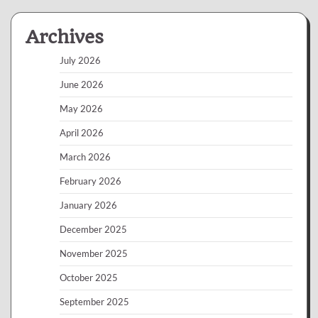
Archives
July 2026
June 2026
May 2026
April 2026
March 2026
February 2026
January 2026
December 2025
November 2025
October 2025
September 2025