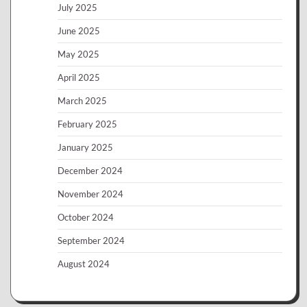
July 2025
June 2025
May 2025
April 2025
March 2025
February 2025
January 2025
December 2024
November 2024
October 2024
September 2024
August 2024