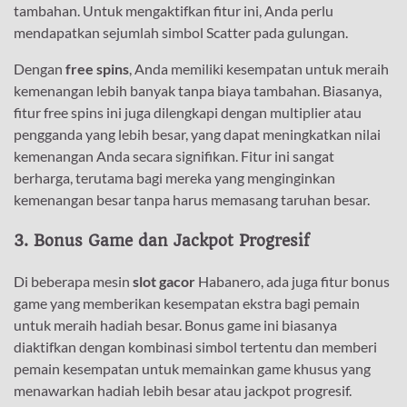
tambahan. Untuk mengaktifkan fitur ini, Anda perlu
mendapatkan sejumlah simbol Scatter pada gulungan.
Dengan
free spins
, Anda memiliki kesempatan untuk meraih
kemenangan lebih banyak tanpa biaya tambahan. Biasanya,
fitur free spins ini juga dilengkapi dengan multiplier atau
pengganda yang lebih besar, yang dapat meningkatkan nilai
kemenangan Anda secara signifikan. Fitur ini sangat
berharga, terutama bagi mereka yang menginginkan
kemenangan besar tanpa harus memasang taruhan besar.
3. Bonus Game dan Jackpot Progresif
Di beberapa mesin
slot gacor
Habanero, ada juga fitur bonus
game yang memberikan kesempatan ekstra bagi pemain
untuk meraih hadiah besar. Bonus game ini biasanya
diaktifkan dengan kombinasi simbol tertentu dan memberi
pemain kesempatan untuk memainkan game khusus yang
menawarkan hadiah lebih besar atau jackpot progresif.