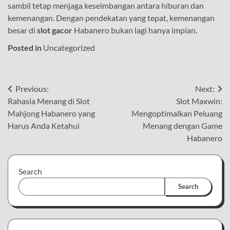
sambil tetap menjaga keseimbangan antara hiburan dan
kemenangan. Dengan pendekatan yang tepat, kemenangan
besar di
slot gacor
Habanero bukan lagi hanya impian.
Posted in
Uncategorized
Post
Previous:
Next:
Rahasia Menang di Slot
Slot Maxwin:
navigation
Mahjong Habanero yang
Mengoptimalkan Peluang
Harus Anda Ketahui
Menang dengan Game
Habanero
Search
Search