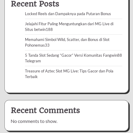
Recent Posts
Locked Reels dan Dampaknya pada Putaran Bonus
Jelajahi Fitur Paling Menguntungkan dari MG Live di
Situs betwin188
Memahami Simbol Wild, Scatter, dan Bonus di Slot
Pohonemas33
5 Tanda Slot Sedang “Gacor” Versi Komunitas Fangwin88
Telegram
Treasure of Aztec Slot MG Live: Tips Gacor dan Pola
Terbaik
Recent Comments
No comments to show.