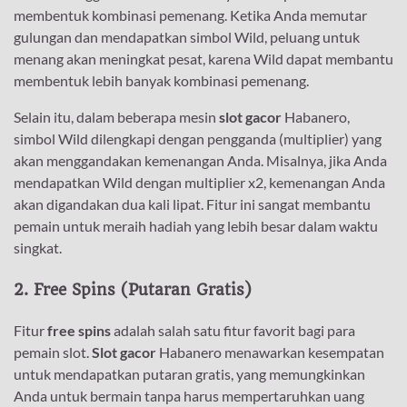
membentuk kombinasi pemenang. Ketika Anda memutar
gulungan dan mendapatkan simbol Wild, peluang untuk
menang akan meningkat pesat, karena Wild dapat membantu
membentuk lebih banyak kombinasi pemenang.
Selain itu, dalam beberapa mesin
slot gacor
Habanero,
simbol Wild dilengkapi dengan pengganda (multiplier) yang
akan menggandakan kemenangan Anda. Misalnya, jika Anda
mendapatkan Wild dengan multiplier x2, kemenangan Anda
akan digandakan dua kali lipat. Fitur ini sangat membantu
pemain untuk meraih hadiah yang lebih besar dalam waktu
singkat.
2. Free Spins (Putaran Gratis)
Fitur
free spins
adalah salah satu fitur favorit bagi para
pemain slot.
Slot gacor
Habanero menawarkan kesempatan
untuk mendapatkan putaran gratis, yang memungkinkan
Anda untuk bermain tanpa harus mempertaruhkan uang