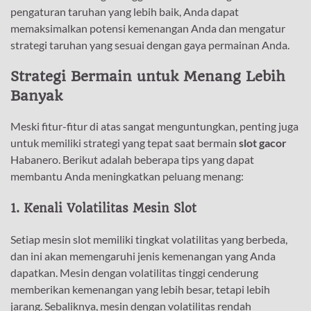
pengaturan taruhan yang lebih baik, Anda dapat
memaksimalkan potensi kemenangan Anda dan mengatur
strategi taruhan yang sesuai dengan gaya permainan Anda.
Strategi Bermain untuk Menang Lebih
Banyak
Meski fitur-fitur di atas sangat menguntungkan, penting juga
untuk memiliki strategi yang tepat saat bermain
slot gacor
Habanero. Berikut adalah beberapa tips yang dapat
membantu Anda meningkatkan peluang menang:
1. Kenali Volatilitas Mesin Slot
Setiap mesin slot memiliki tingkat volatilitas yang berbeda,
dan ini akan memengaruhi jenis kemenangan yang Anda
dapatkan. Mesin dengan volatilitas tinggi cenderung
memberikan kemenangan yang lebih besar, tetapi lebih
jarang. Sebaliknya, mesin dengan volatilitas rendah