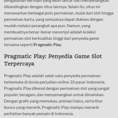
pengalaman bermain yang lebih lancar dan menyenangkan
dibandingkan dengan situs lainnya. Selain itu, situs ini
menawarkan berbagai jenis permainan, mulai dari slot hingga
permainan kartu, yang semuanya dapat diakses dengan
mudah melalui perangkat apa pun. Namun, yang
membuatnya benar-benar menonjol adalah koleksi
permainan slot berkualitas tinggi dari penyedia game
ternama seperti
Pragmatic Play
.
Pragmatic Play: Penyedia Game Slot
Terpercaya
Pragmatic Play adalah salah satu penyedia permainan
terkemuka di dunia perjudian online. Di pasar Indonesia,
Pragmatic Play dikenal dengan permainan slot yang sangat
populer, beragam, dan menyenangkan untuk dimainkan.
Dengan grafis yang memukau, animasi halus, serta fitur
bonus yang menarik, Pragmatic Play mampu menarik
perhatian banyak pemain di Indonesia.