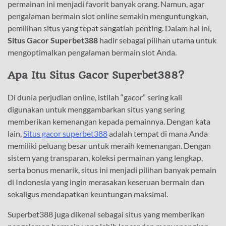
permainan ini menjadi favorit banyak orang. Namun, agar
pengalaman bermain slot online semakin menguntungkan,
pemilihan situs yang tepat sangatlah penting. Dalam hal ini,
Situs Gacor Superbet388
hadir sebagai pilihan utama untuk
mengoptimalkan pengalaman bermain slot Anda.
Apa Itu Situs Gacor Superbet388?
Di dunia perjudian online, istilah “gacor” sering kali
digunakan untuk menggambarkan situs yang sering
memberikan kemenangan kepada pemainnya. Dengan kata
lain,
Situs gacor superbet388
adalah tempat di mana Anda
memiliki peluang besar untuk meraih kemenangan. Dengan
sistem yang transparan, koleksi permainan yang lengkap,
serta bonus menarik, situs ini menjadi pilihan banyak pemain
di Indonesia yang ingin merasakan keseruan bermain dan
sekaligus mendapatkan keuntungan maksimal.
Superbet388 juga dikenal sebagai situs yang memberikan