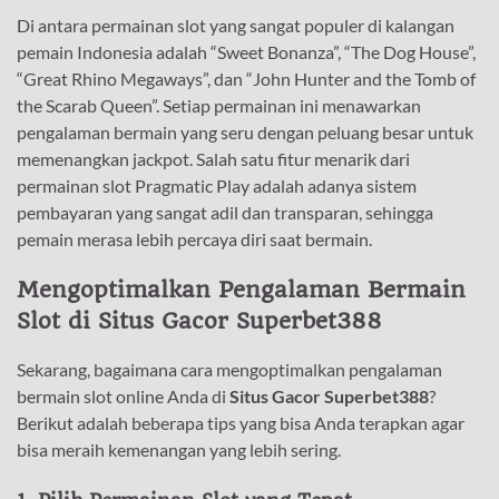
Di antara permainan slot yang sangat populer di kalangan
pemain Indonesia adalah “Sweet Bonanza”, “The Dog House”,
“Great Rhino Megaways”, dan “John Hunter and the Tomb of
the Scarab Queen”. Setiap permainan ini menawarkan
pengalaman bermain yang seru dengan peluang besar untuk
memenangkan jackpot. Salah satu fitur menarik dari
permainan slot Pragmatic Play adalah adanya sistem
pembayaran yang sangat adil dan transparan, sehingga
pemain merasa lebih percaya diri saat bermain.
Mengoptimalkan Pengalaman Bermain
Slot di Situs Gacor Superbet388
Sekarang, bagaimana cara mengoptimalkan pengalaman
bermain slot online Anda di
Situs Gacor Superbet388
?
Berikut adalah beberapa tips yang bisa Anda terapkan agar
bisa meraih kemenangan yang lebih sering.