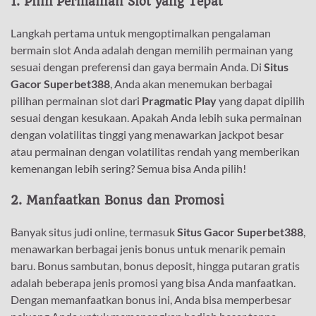
1. Pilih Permainan Slot yang Tepat
Langkah pertama untuk mengoptimalkan pengalaman
bermain slot Anda adalah dengan memilih permainan yang
sesuai dengan preferensi dan gaya bermain Anda. Di
Situs
Gacor Superbet388
, Anda akan menemukan berbagai
pilihan permainan slot dari
Pragmatic Play
yang dapat dipilih
sesuai dengan kesukaan. Apakah Anda lebih suka permainan
dengan volatilitas tinggi yang menawarkan jackpot besar
atau permainan dengan volatilitas rendah yang memberikan
kemenangan lebih sering? Semua bisa Anda pilih!
2. Manfaatkan Bonus dan Promosi
Banyak situs judi online, termasuk
Situs Gacor Superbet388
,
menawarkan berbagai jenis bonus untuk menarik pemain
baru. Bonus sambutan, bonus deposit, hingga putaran gratis
adalah beberapa jenis promosi yang bisa Anda manfaatkan.
Dengan memanfaatkan bonus ini, Anda bisa memperbesar