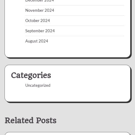
December 2024
November 2024
October 2024
September 2024
August 2024
Categories
Uncategorized
Related Posts
Uncategorized