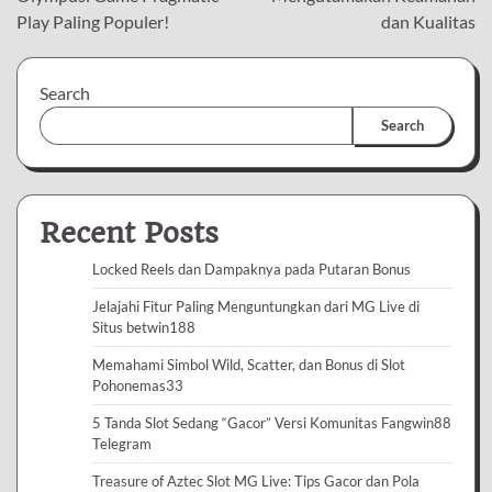
Play Paling Populer!
dan Kualitas
Search
Search
Recent Posts
Locked Reels dan Dampaknya pada Putaran Bonus
Jelajahi Fitur Paling Menguntungkan dari MG Live di
Situs betwin188
Memahami Simbol Wild, Scatter, dan Bonus di Slot
Pohonemas33
5 Tanda Slot Sedang “Gacor” Versi Komunitas Fangwin88
Telegram
Treasure of Aztec Slot MG Live: Tips Gacor dan Pola