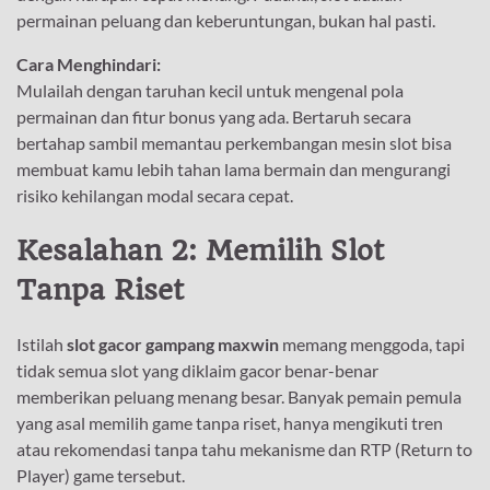
permainan peluang dan keberuntungan, bukan hal pasti.
Cara Menghindari:
Mulailah dengan taruhan kecil untuk mengenal pola
permainan dan fitur bonus yang ada. Bertaruh secara
bertahap sambil memantau perkembangan mesin slot bisa
membuat kamu lebih tahan lama bermain dan mengurangi
risiko kehilangan modal secara cepat.
Kesalahan 2: Memilih Slot
Tanpa Riset
Istilah
slot gacor gampang maxwin
memang menggoda, tapi
tidak semua slot yang diklaim gacor benar-benar
memberikan peluang menang besar. Banyak pemain pemula
yang asal memilih game tanpa riset, hanya mengikuti tren
atau rekomendasi tanpa tahu mekanisme dan RTP (Return to
Player) game tersebut.