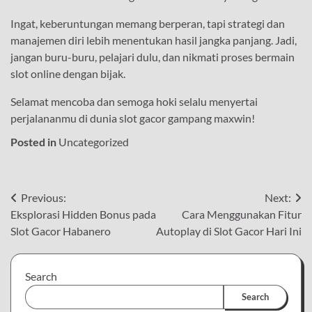
Ingat, keberuntungan memang berperan, tapi strategi dan
manajemen diri lebih menentukan hasil jangka panjang. Jadi,
jangan buru-buru, pelajari dulu, dan nikmati proses bermain
slot online dengan bijak.
Selamat mencoba dan semoga hoki selalu menyertai
perjalananmu di dunia slot gacor gampang maxwin!
Posted in
Uncategorized
Post
Previous:
Next:
Eksplorasi Hidden Bonus pada
Cara Menggunakan Fitur
navigation
Slot Gacor Habanero
Autoplay di Slot Gacor Hari Ini
Search
Search