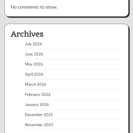
No comments to show.
Archives
July 2026
June 2026
May 2026
April 2026
March 2026
February 2026
January 2026
December 2025
November 2025