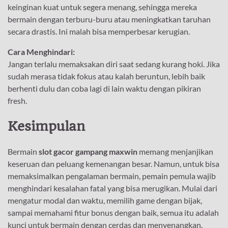
keinginan kuat untuk segera menang, sehingga mereka
bermain dengan terburu-buru atau meningkatkan taruhan
secara drastis. Ini malah bisa memperbesar kerugian.
Cara Menghindari:
Jangan terlalu memaksakan diri saat sedang kurang hoki. Jika
sudah merasa tidak fokus atau kalah beruntun, lebih baik
berhenti dulu dan coba lagi di lain waktu dengan pikiran
fresh.
Kesimpulan
Bermain
slot gacor gampang maxwin
memang menjanjikan
keseruan dan peluang kemenangan besar. Namun, untuk bisa
memaksimalkan pengalaman bermain, pemain pemula wajib
menghindari kesalahan fatal yang bisa merugikan. Mulai dari
mengatur modal dan waktu, memilih game dengan bijak,
sampai memahami fitur bonus dengan baik, semua itu adalah
kunci untuk bermain dengan cerdas dan menyenangkan.