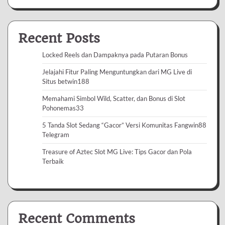
Recent Posts
Locked Reels dan Dampaknya pada Putaran Bonus
Jelajahi Fitur Paling Menguntungkan dari MG Live di
Situs betwin188
Memahami Simbol Wild, Scatter, dan Bonus di Slot
Pohonemas33
5 Tanda Slot Sedang “Gacor” Versi Komunitas Fangwin88
Telegram
Treasure of Aztec Slot MG Live: Tips Gacor dan Pola
Terbaik
Recent Comments