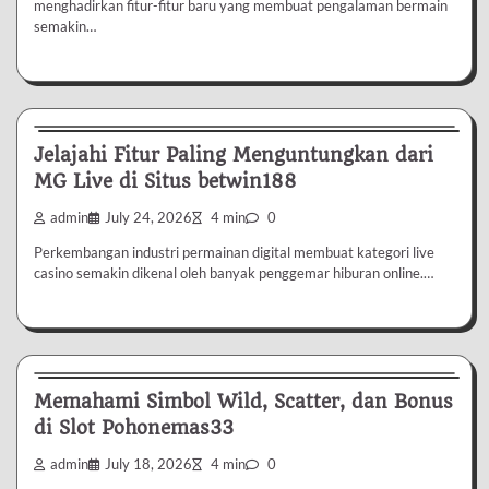
menghadirkan fitur-fitur baru yang membuat pengalaman bermain
semakin…
Uncategorized
Jelajahi Fitur Paling Menguntungkan dari
MG Live di Situs betwin188
admin
July 24, 2026
4 min
0
Perkembangan industri permainan digital membuat kategori live
casino semakin dikenal oleh banyak penggemar hiburan online.…
Uncategorized
Memahami Simbol Wild, Scatter, dan Bonus
di Slot Pohonemas33
admin
July 18, 2026
4 min
0