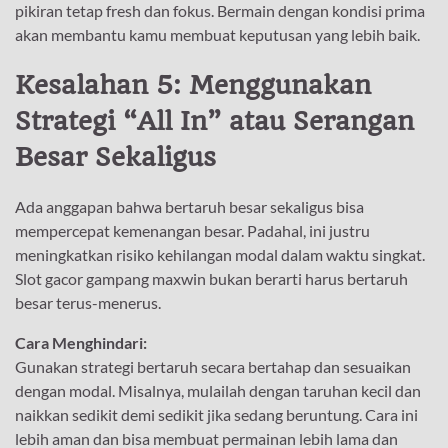
pikiran tetap fresh dan fokus. Bermain dengan kondisi prima
akan membantu kamu membuat keputusan yang lebih baik.
Kesalahan 5: Menggunakan
Strategi “All In” atau Serangan
Besar Sekaligus
Ada anggapan bahwa bertaruh besar sekaligus bisa
mempercepat kemenangan besar. Padahal, ini justru
meningkatkan risiko kehilangan modal dalam waktu singkat.
Slot gacor gampang maxwin bukan berarti harus bertaruh
besar terus-menerus.
Cara Menghindari:
Gunakan strategi bertaruh secara bertahap dan sesuaikan
dengan modal. Misalnya, mulailah dengan taruhan kecil dan
naikkan sedikit demi sedikit jika sedang beruntung. Cara ini
lebih aman dan bisa membuat permainan lebih lama dan