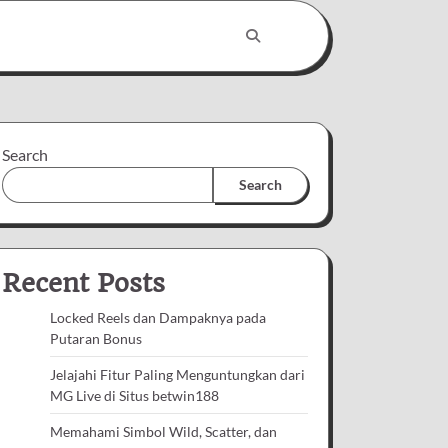
Search
Search
Recent Posts
Locked Reels dan Dampaknya pada
Putaran Bonus
Jelajahi Fitur Paling Menguntungkan dari
MG Live di Situs betwin188
Memahami Simbol Wild, Scatter, dan