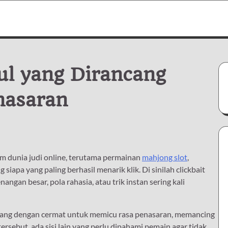
dul yang Dirancang
nasaran
lam dunia judi online, terutama permainan
mahjong slot
,
siapa yang paling berhasil menarik klik. Di sinilah clickbait
gan besar, pola rahasia, atau trik instan sering kali
rancang dengan cermat untuk memicu rasa penasaran, memancing
ersebut, ada sisi lain yang perlu dipahami pemain agar tidak