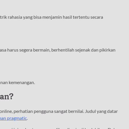
ik rahasia yang bisa menjamin hasil tertentu secara
sa harus segera bermain, berhentilah sejenak dan pikirkan
aminan kemenangan.
kan?
 online, perhatian pengguna sangat bernilai. Judul yang datar
an pragmatic
.