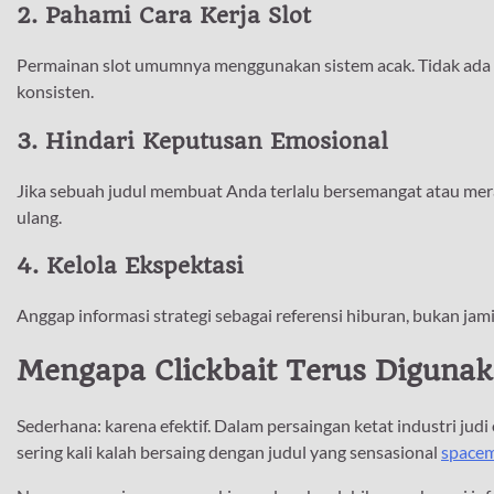
2. Pahami Cara Kerja Slot
Permainan slot umumnya menggunakan sistem acak. Tidak ada tr
konsisten.
3. Hindari Keputusan Emosional
Jika sebuah judul membuat Anda terlalu bersemangat atau mera
ulang.
4. Kelola Ekspektasi
Anggap informasi strategi sebagai referensi hiburan, bukan j
Mengapa Clickbait Terus Diguna
Sederhana: karena efektif. Dalam persaingan ketat industri judi
sering kali kalah bersaing dengan judul yang sensasional
spacem