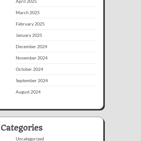
April 2025
March 2025
February 2025
January 2025
December 2024
November 2024
October 2024
September 2024
August 2024
Categories
Uncategorized