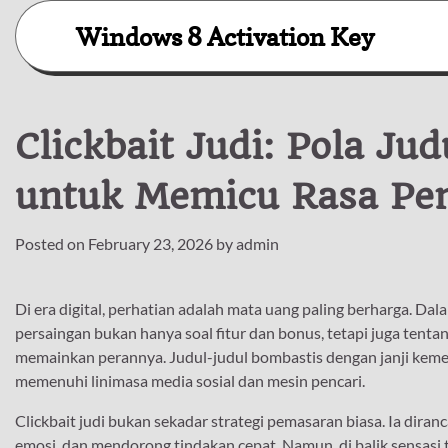
Skip
Windows 8 Activation Key
to
content
Clickbait Judi: Pola Ju
untuk Memicu Rasa Pe
Posted on
February 23, 2026
by
admin
Di era digital, perhatian adalah mata uang paling berharga. Da
persaingan bukan hanya soal fitur dan bonus, tetapi juga tentang 
memainkan perannya. Judul-judul bombastis dengan janji kemenan
memenuhi linimasa media sosial dan mesin pencari.
Clickbait judi bukan sekadar strategi pemasaran biasa. Ia di
emosi, dan mendorong tindakan cepat. Namun, di balik sensasi t