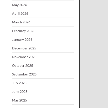
May 2026
April 2026
March 2026
February 2026
January 2026
December 2025
November 2025
October 2025
September 2025
July 2025
June 2025
May 2025