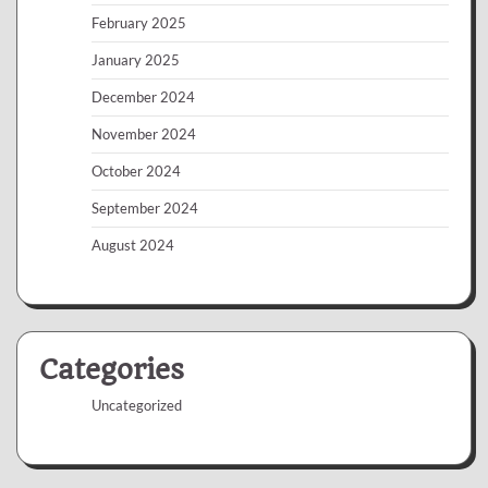
February 2025
January 2025
December 2024
November 2024
October 2024
September 2024
August 2024
Categories
Uncategorized