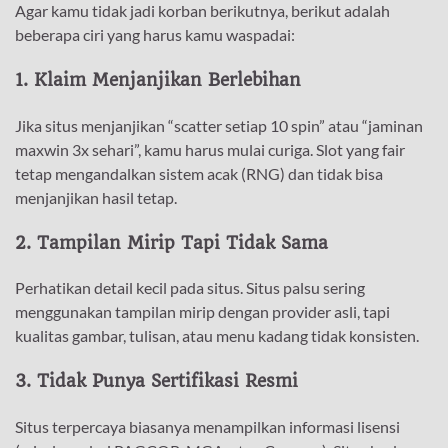
Agar kamu tidak jadi korban berikutnya, berikut adalah
beberapa ciri yang harus kamu waspadai:
1.
Klaim Menjanjikan Berlebihan
Jika situs menjanjikan “scatter setiap 10 spin” atau “jaminan
maxwin 3x sehari”, kamu harus mulai curiga. Slot yang fair
tetap mengandalkan sistem acak (RNG) dan tidak bisa
menjanjikan hasil tetap.
2.
Tampilan Mirip Tapi Tidak Sama
Perhatikan detail kecil pada situs. Situs palsu sering
menggunakan tampilan mirip dengan provider asli, tapi
kualitas gambar, tulisan, atau menu kadang tidak konsisten.
3.
Tidak Punya Sertifikasi Resmi
Situs terpercaya biasanya menampilkan informasi lisensi