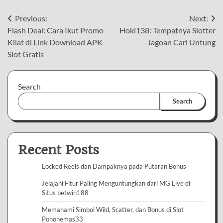
Post
Previous:
Next:
Flash Deal: Cara Ikut Promo
Hoki138: Tempatnya Slotter
navigation
Kilat di Link Download APK
Jagoan Cari Untung
Slot Gratis
Search
Search
Recent Posts
Locked Reels dan Dampaknya pada Putaran Bonus
Jelajahi Fitur Paling Menguntungkan dari MG Live di
Situs betwin188
Memahami Simbol Wild, Scatter, dan Bonus di Slot
Pohonemas33