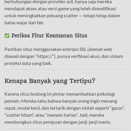
berhubungan dengan provider asli, hanya saja mereka
mendapat akses atau versi game yang telah dimodifikasi
untuk meningkatkan peluang scatter — tetapi tetap dalam
batas wajar dan fair.
Periksa Fitur Keamanan Situs
Pastikan situs menggunakan enkripsi SSL (alamat web
diawali dengan “https://”), punya verifikasi akun, dan sistem
proteksi data yang baik.
Kenapa Banyak yang Tertipu?
Karena situs bodong ini pintar memanfaatkan psikologi
pemain. Mereka tahu bahwa banyak orang ingin menang
cepat, modal kecil, dan tertarik dengan istilah seperti “gacor”,
“scatter hitam”, atau “maxwin harian”. Jadi, mereka
membungkus situs penipuan dengan janji-janji manis.