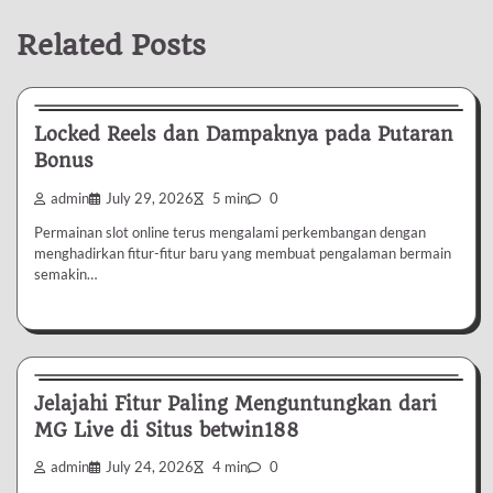
Related Posts
Uncategorized
Locked Reels dan Dampaknya pada Putaran
Bonus
admin
July 29, 2026
5 min
0
Permainan slot online terus mengalami perkembangan dengan
menghadirkan fitur-fitur baru yang membuat pengalaman bermain
semakin…
Uncategorized
Jelajahi Fitur Paling Menguntungkan dari
MG Live di Situs betwin188
admin
July 24, 2026
4 min
0