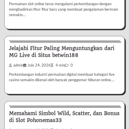
Permainan slot online terus mengalami perkembangan dengan
menghadirkan fitur-fitur baru yang membuat pengalaman bermain
semakin…
Uncategorized
Jelajahi Fitur Paling Menguntungkan dari
MG Live di Situs betwin188
admin
July 24, 2026
4 min
0
Perkembangan industri permainan digital membuat kategori live
casino semakin dikenal oleh banyak penggemar hiburan online.…
Uncategorized
Memahami Simbol Wild, Scatter, dan Bonus
di Slot Pohonemas33