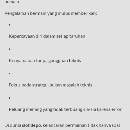
pemain.
Pengalaman bermain yang mulus memberikan:
Kepercayaan diri dalam setiap taruhan
Kenyamanan tanpa gangguan teknis
Fokus pada strategi, bukan masalah teknis
Peluang menang yang tidak terbuang sia-sia karena error
Di dunia
slot depo
, kelancaran permainan tidak hanya soal