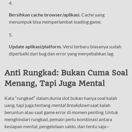
Bersihkan cache browser/aplikasi.
Cache yang
menumpuk bisa memperlambat loading game.
Update aplikasi/platform.
Versi terbaru biasanya sudah
diperbaiki dari bug dan error yang menyebabkan lag.
Anti Rungkad: Bukan Cuma Soal
Menang, Tapi Juga Mental
Kata “rungkad” dalam dunia slot bukan hanya soal kalah
uang, tapi juga tentang
mental breakdown
saat kalah
beruntun atau saat game error di momen penting. Untuk
menghindari rungkad, pemain perlu kombinasi antara
kesiapan mental, pengelolaan saldo, dan tentu saja—