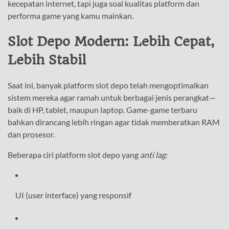
kecepatan internet, tapi juga soal kualitas platform dan
performa game yang kamu mainkan.
Slot Depo Modern: Lebih Cepat,
Lebih Stabil
Saat ini, banyak platform slot depo telah mengoptimalkan
sistem mereka agar ramah untuk berbagai jenis perangkat—
baik di HP, tablet, maupun laptop. Game-game terbaru
bahkan dirancang lebih ringan agar tidak memberatkan RAM
dan prosesor.
Beberapa ciri platform slot depo yang
anti lag
:
UI (user interface) yang responsif