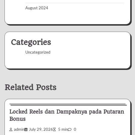
August 2024
Categories
Uncategorized
Related Posts
Uncategorized
Locked Reels dan Dampaknya pada Putaran
Bonus
admin
July 29, 2026
5 min
0