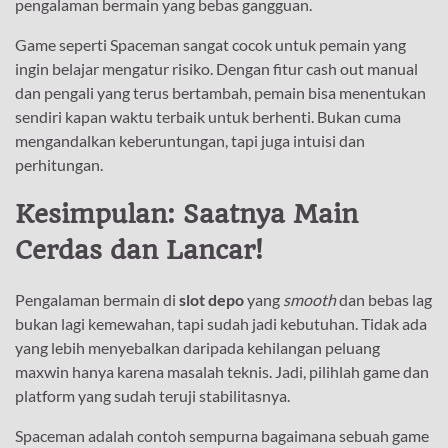
pengalaman bermain yang bebas gangguan.
Game seperti Spaceman sangat cocok untuk pemain yang
ingin belajar mengatur risiko. Dengan fitur cash out manual
dan pengali yang terus bertambah, pemain bisa menentukan
sendiri kapan waktu terbaik untuk berhenti. Bukan cuma
mengandalkan keberuntungan, tapi juga intuisi dan
perhitungan.
Kesimpulan: Saatnya Main
Cerdas dan Lancar!
Pengalaman bermain di
slot depo
yang
smooth
dan bebas lag
bukan lagi kemewahan, tapi sudah jadi kebutuhan. Tidak ada
yang lebih menyebalkan daripada kehilangan peluang
maxwin hanya karena masalah teknis. Jadi, pilihlah game dan
platform yang sudah teruji stabilitasnya.
Spaceman adalah contoh sempurna bagaimana sebuah game