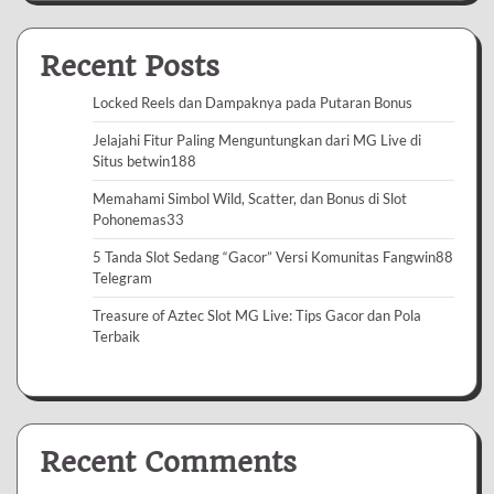
Recent Posts
Locked Reels dan Dampaknya pada Putaran Bonus
Jelajahi Fitur Paling Menguntungkan dari MG Live di
Situs betwin188
Memahami Simbol Wild, Scatter, dan Bonus di Slot
Pohonemas33
5 Tanda Slot Sedang “Gacor” Versi Komunitas Fangwin88
Telegram
Treasure of Aztec Slot MG Live: Tips Gacor dan Pola
Terbaik
Recent Comments