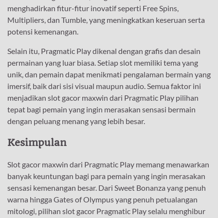
menghadirkan fitur-fitur inovatif seperti Free Spins,
Multipliers, dan Tumble, yang meningkatkan keseruan serta
potensi kemenangan.
Selain itu, Pragmatic Play dikenal dengan grafis dan desain
permainan yang luar biasa. Setiap slot memiliki tema yang
unik, dan pemain dapat menikmati pengalaman bermain yang
imersif, baik dari sisi visual maupun audio. Semua faktor ini
menjadikan slot gacor maxwin dari Pragmatic Play pilihan
tepat bagi pemain yang ingin merasakan sensasi bermain
dengan peluang menang yang lebih besar.
Kesimpulan
Slot gacor maxwin dari Pragmatic Play memang menawarkan
banyak keuntungan bagi para pemain yang ingin merasakan
sensasi kemenangan besar. Dari Sweet Bonanza yang penuh
warna hingga Gates of Olympus yang penuh petualangan
mitologi, pilihan slot gacor Pragmatic Play selalu menghibur