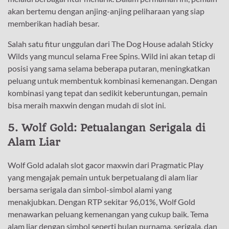
akan bertemu dengan anjing-anjing peliharaan yang siap
memberikan hadiah besar.
Salah satu fitur unggulan dari The Dog House adalah Sticky
Wilds yang muncul selama Free Spins. Wild ini akan tetap di
posisi yang sama selama beberapa putaran, meningkatkan
peluang untuk membentuk kombinasi kemenangan. Dengan
kombinasi yang tepat dan sedikit keberuntungan, pemain
bisa meraih maxwin dengan mudah di slot ini.
5.
Wolf Gold: Petualangan Serigala di
Alam Liar
Wolf Gold adalah slot gacor maxwin dari Pragmatic Play
yang mengajak pemain untuk berpetualang di alam liar
bersama serigala dan simbol-simbol alami yang
menakjubkan. Dengan RTP sekitar 96,01%, Wolf Gold
menawarkan peluang kemenangan yang cukup baik. Tema
alam liar dengan simbol seperti bulan purnama, serigala, dan