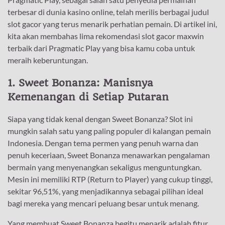
terbesar di dunia kasino online, telah merilis berbagai judul
slot gacor yang terus menarik perhatian pemain. Di artikel ini,
kita akan membahas lima rekomendasi slot gacor maxwin
terbaik dari Pragmatic Play yang bisa kamu coba untuk
meraih keberuntungan.
1.
Sweet Bonanza: Manisnya
Kemenangan di Setiap Putaran
Siapa yang tidak kenal dengan Sweet Bonanza? Slot ini
mungkin salah satu yang paling populer di kalangan pemain
Indonesia. Dengan tema permen yang penuh warna dan
penuh keceriaan, Sweet Bonanza menawarkan pengalaman
bermain yang menyenangkan sekaligus menguntungkan.
Mesin ini memiliki RTP (Return to Player) yang cukup tinggi,
sekitar 96,51%, yang menjadikannya sebagai pilihan ideal
bagi mereka yang mencari peluang besar untuk menang.
Yang membuat Sweet Bonanza begitu menarik adalah fitur