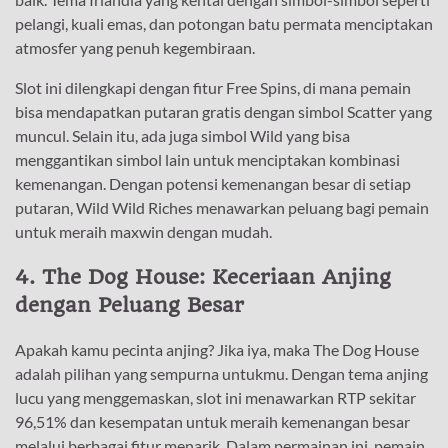
pelangi, kuali emas, dan potongan batu permata menciptakan
atmosfer yang penuh kegembiraan.
Slot ini dilengkapi dengan fitur Free Spins, di mana pemain
bisa mendapatkan putaran gratis dengan simbol Scatter yang
muncul. Selain itu, ada juga simbol Wild yang bisa
menggantikan simbol lain untuk menciptakan kombinasi
kemenangan. Dengan potensi kemenangan besar di setiap
putaran, Wild Wild Riches menawarkan peluang bagi pemain
untuk meraih maxwin dengan mudah.
4.
The Dog House: Keceriaan Anjing
dengan Peluang Besar
Apakah kamu pecinta anjing? Jika iya, maka The Dog House
adalah pilihan yang sempurna untukmu. Dengan tema anjing
lucu yang menggemaskan, slot ini menawarkan RTP sekitar
96,51% dan kesempatan untuk meraih kemenangan besar
melalui berbagai fitur menarik. Dalam permainan ini, pemain