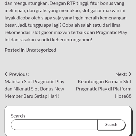
dan menguntungkan. Dengan RTP tinggi, fitur bonus yang
melimpah, dan grafis yang memukau, slot gacor maxwin ini
layak dicoba oleh siapa saja yang ingin meraih kemenangan
besar. Jadi, tunggu apa lagi? Cobalah salah satu dari lima
rekomendasi slot gacor maxwin terbaik dari Pragmatic Play
ini dan rasakan sendiri keberuntunganmu!
Posted in
Uncategorized
Post
Previous:
Next:
Mainkan Slot Pragmatic Play
Keuntungan Bermain Slot
navigation
dan Nikmati Slot Bonus New
Pragmatic Play di Platform
Member Baru Setiap Hari!
Hose88
Search
Search