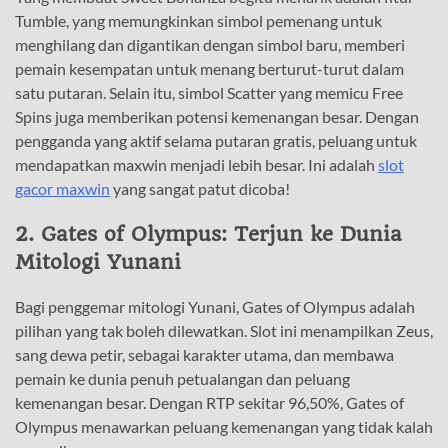
Tumble, yang memungkinkan simbol pemenang untuk
menghilang dan digantikan dengan simbol baru, memberi
pemain kesempatan untuk menang berturut-turut dalam
satu putaran. Selain itu, simbol Scatter yang memicu Free
Spins juga memberikan potensi kemenangan besar. Dengan
pengganda yang aktif selama putaran gratis, peluang untuk
mendapatkan maxwin menjadi lebih besar. Ini adalah
slot
gacor maxwin
yang sangat patut dicoba!
2.
Gates of Olympus: Terjun ke Dunia
Mitologi Yunani
Bagi penggemar mitologi Yunani, Gates of Olympus adalah
pilihan yang tak boleh dilewatkan. Slot ini menampilkan Zeus,
sang dewa petir, sebagai karakter utama, dan membawa
pemain ke dunia penuh petualangan dan peluang
kemenangan besar. Dengan RTP sekitar 96,50%, Gates of
Olympus menawarkan peluang kemenangan yang tidak kalah