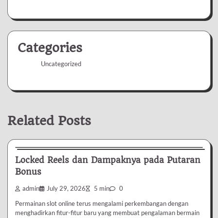
Categories
Uncategorized
Related Posts
Uncategorized
Locked Reels dan Dampaknya pada Putaran
Bonus
admin
July 29, 2026
5 min
0
Permainan slot online terus mengalami perkembangan dengan
menghadirkan fitur-fitur baru yang membuat pengalaman bermain